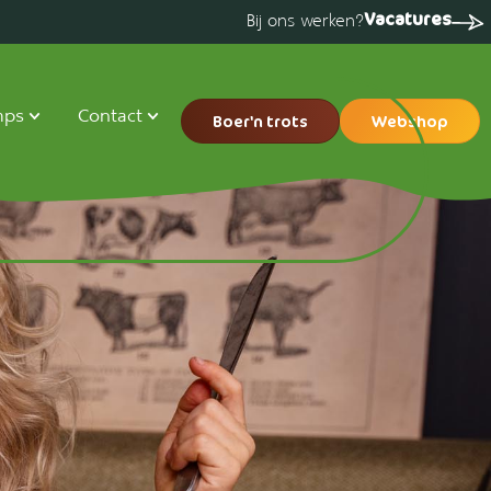
Vacatures
Bij ons werken?
mps
Contact
Boer'n trots
Webshop