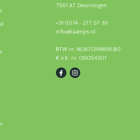
7561 AT Deurningen
s
+31 (0)74 - 277 57 39
el
info@kaamps.nl
BTW nr. NL807299856.B0
ts
K.v.K. nr. 06054201
en