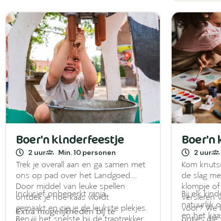
Boer'n kinderfeestje
Boer'n 
2 uur
Min. 10 personen
2 uur
Trek je overall aan en ga samen met
Kom knuts
ons op pad over het Landgoed.
de slag me
Door middel van leuke spellen
klompje of
Inclusief onbeperkt ranja
Bij elk ki
ontdek je hoe kaas wordt
versieren v
natuurlijk
gemaakt en zie je de leukste plekjes.
voor? We l
Extra mogelijkheden bij te
en het kaa
Ben jij het snelste bij de traptrekker
opties die