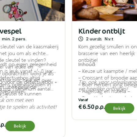
ivespel
Kinder ontbijt
min. 2 pers.
2 uur
N.v.t
 sleutel van de kaasmakerij
Kom gezellig smullen in o
 het jou om als echte
brasserie van een heerlijk
de sleutel te vinden?
ontbijtje!
ordt op eigen gelegenheid
Inhoud:
l van leuke en
 is leuk vanaf +/- 8 jaar
– Keuze uit kaamptie / melk
 opdrachten word je als
etectivebox altijd
– Croissant of broodje aa
ctive ons hele erf over
,50 voor de detectivebox +
Tip: ook voor volwassene
jdens openingstijden in
– Boer Herbert jong beleg
m uiteindelijk de
a p.p. | Minimum aantal
we heerlijke ontbijtjes!
goedwinkel.
– Hagelslag en nutella –
sleutel te kunnen
s: 2
– Boer Herbert roombote
euk om met een
– Boer Herbert aardbeien
€ 6.50 p.p.
je te spelen als activiteit!
Bekijk
– Verrassing
.p.
Bekijk