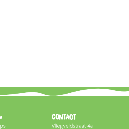
e
Contact
mps
Vliegveldstraat 4a