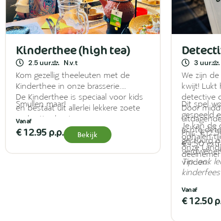
Kinderthee (high tea)
Detect
2.5 uur
N.v.t
3 uur
Kom gezellig theeleuten met de
We zijn de
Kinderthee in onze brasserie.
kwijt! Lukt
De Kinderthee is speciaal voor kids
detective 
Smullen maar!
Dit spel w
en bestaat uit allerlei lekkere zoete
Door midde
gespeeld en
en hartige hapjes.
uitdagende
Je kan de d
Als afsluiter mag je natuurlijk een
echte dete
€ 12.95 p.p.
Prijs: €12
Bekijk
ophalen ti
heerlijk ijsje uitkiezen!
gestuurd o
€4,50 extr
onze Land
verdwenen 
deelnemer
Tip: ook l
vinden.
kinderfeest
€ 12.50 p