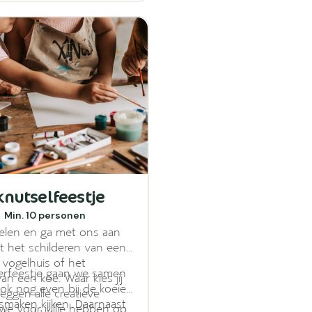
knutselfeestje
Min. 10 personen
elen en ga met ons aan
t het schilderen van een
 vogelhuis of het
nderfeestje gaan we samen
an een koe. Waar kies jij
 ook nog even bij de koeien
eggen alle creatieve
smaken kijken. Daarnaast
 we voor jullie hebben op