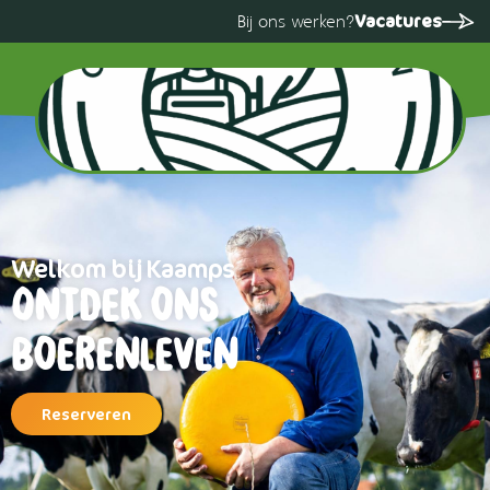
Vacatures
Bij ons werken?
Welkom bij Kaamps
Ontdek ons
boerenleven
Reserveren