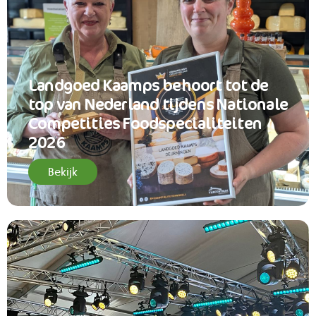
Landgoed Kaamps behoort tot de
top van Nederland tijdens Nationale
Competities Foodspecialiteiten
2026
Bekijk