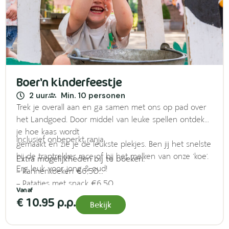
Boer'n kinderfeestje
2 uur
Min. 10 personen
Trek je overall aan en ga samen met ons op pad over
het Landgoed. Door middel van leuke spellen ontdek
je hoe kaas wordt
Inclusief onbeperkt ranja
gemaakt en zie je de leukste plekjes. Ben jij het snelste
bij de traptrekker race of bij het melken van onze ‘koe’.
Extra mogelijkheden bij te boeken:
Erg leuk voor jong & oud!
– Pannenkoeken €6,50
– Patatjes met snack €6,50
– Cake versieren €2,50
€ 10.95 p.p.
Bekijk
– IJsje (kinderijsje coupe) €5,00
– Softijsje (indien geopend) €1,50