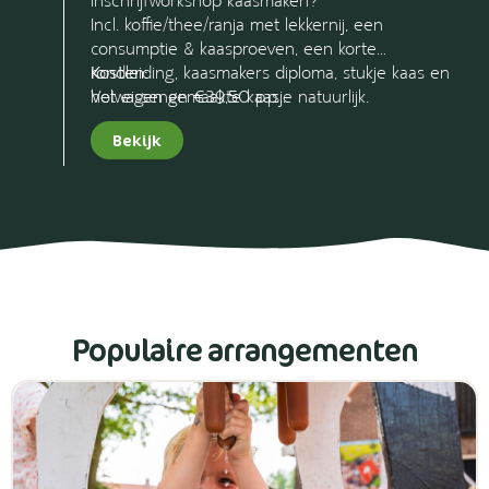
inschrijfworkshop kaasmaken?
Incl. koffie/thee/ranja met lekkernij, een
consumptie & kaasproeven, een korte
rondleiding, kaasmakers diploma, stukje kaas en
Kosten:
het eigen gemaakte kaasje natuurlijk.
Volwassenen €39,50 p.p.
Kinderen tot 12 jr. €19,- p.p.
Bekijk
Populaire arrangementen