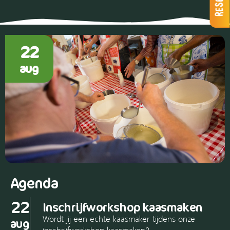
22
aug
Agenda
22
Inschrijfworkshop kaasmaken
Wordt jij een echte kaasmaker tijdens onze
aug