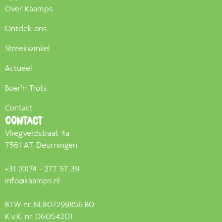
Over Kaamps
Ontdek ons
Streekwinkel
Actueel
Boer'n Trots
Contact
Contact
Vliegveldstraat 4a
7561 AT Deurningen
+31 (0)74 - 277 57 39
info@kaamps.nl
BTW nr. NL807299856.B0
K.v.K. nr. 06054201