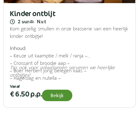
Kinder ontbijt
2 uur
N.v.t
Kom gezellig smullen in onze brasserie van een heerlijk
kinder ontbijtje!
Inhoud:
– Keuze uit kaamptie / melk / ranja –
– Croissant of broodje aap –
Tip: ook voor volwassenen serveren we heerlijke
– Boer Herbert jong belegen kaas –
ontbijtjes!
– Hagelslag en nutella –
– Boer Herbert roomboter
€ 6.50 p.p.
– Boer Herbert aardbeienkwark
Bekijk
– Verrassing