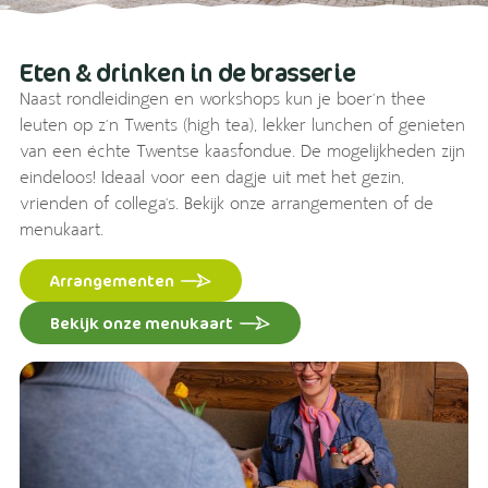
Eten & drinken in de brasserie
Naast rondleidingen en workshops kun je boer’n thee
leuten op z’n Twents (high tea), lekker lunchen of genieten
van een échte Twentse kaasfondue. De mogelijkheden zijn
eindeloos! Ideaal voor een dagje uit met het gezin,
vrienden of collega’s. Bekijk onze arrangementen of de
menukaart.
Arrangementen
Bekijk onze menukaart