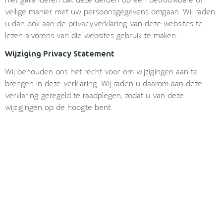
niet garanderen dat deze derden op een betrouwbare of
veilige manier met uw persoonsgegevens omgaan. Wij raden
u dan ook aan de privacyverklaring van deze websites te
lezen alvorens van die websites gebruik te maken.
Wijziging Privacy Statement
Wij behouden ons het recht voor om wijzigingen aan te
brengen in deze verklaring. Wij raden u daarom aan deze
verklaring geregeld te raadplegen, zodat u van deze
wijzigingen op de hoogte bent.
B
Openingstijden
7