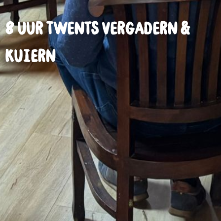
8 uur Twents vergadern &
kuiern