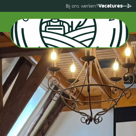
Vacatures
Bij ons werken?