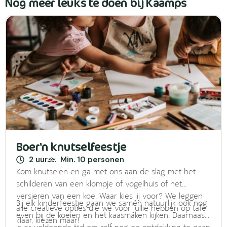
Nog meer leuks te doen bij Kaamps
Boer'n knutselfeestje
2 uur
Min. 10 personen
Kom knutselen en ga met ons aan de slag met het
schilderen van een klompje of vogelhuis of het
versieren van een koe. Waar kies jij voor? We leggen
Bij elk kinderfeestje gaan we samen natuurlijk ook nog
alle creatieve opties die we voor jullie hebben op tafel
even bij de koeien en het kaasmaken kijken. Daarnaast
klaar, kiezen maar!