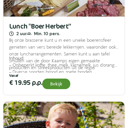
Lunch “Boer Herbert”
2 uur
Min. 10 pers.
Bij onze brasserie kunt u in een unieke boerensfeer
genieten van vers bereide lekkernijen, waaronder ook
onze luncharrangementen. Samen kunt u aan tafel
Inhoud:
smullen van de door Kaamps eigen gemaakte
– Onbeperkt koffie, thee, melk, karnemelk, jus d’orange
producten en streekproducten uit de regio.
– Diverse soorten brood en zoete broden
– Seizoenskaas, boer’n ham, coburgerham & pain
€ 19.95 p.p.
Bekijk
d’ardenne
– Filet americain
– Zalm
– Boer Herbert roomboter, streekjam
– Warme snack (kroket, 1 p.p.)