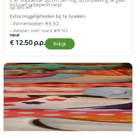
is er voldoende tijd om zelf nog op ontdekking te gaan
Inclusief onbeperkt ranja
op ons erf.
Extra mogelijkheden bij te boeken:
– Pannenkoeken €6,50
– Patatjes met snack €6,50
– Cake versieren €2,50
€ 12.50 p.p.
Bekijk
– IJsje (kinderijsje coupe) €5,00
– Softijsje (indien geopend) €1,50