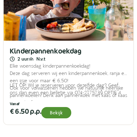
Kinderpannenkoekdag
2 uur
N.v.t
Elke woensdag kinderpannenkoekdag!
Deze dag serveren wij een kinderpannenkoek, ranja en
een ijsje voor maar € 6,50!
LET OP! Wil je reserveren voor dezelfde dag? Geef
Ook voor volwassenen hebben we natuurlijk heerlijke
ons dan even een belletje via 074-2775739 OPTIE 4.
pannenkoeken! Denk aan pannenkoek met kaas of kaas
en spek of rozijnen.
€ 6.50 p.p.
Bekijk