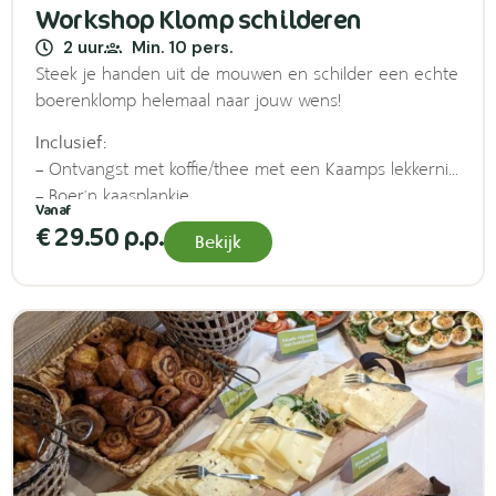
Workshop Klomp schilderen
2 uur
Min. 10 pers.
Steek je handen uit de mouwen en schilder een echte
boerenklomp helemaal naar jouw wens!
Inclusief:
– Ontvangst met koffie/thee met een Kaamps lekkernij,
– Boer’n kaasplankje
– 1 drankje naar keuze
€ 29.50 p.p.
Bekijk