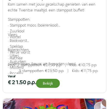
Kom samen met jouw gezelschap genieten van een
echte Twentse maaltijd, een stamppot buffet!
Stamppotten:
• Stamppot moos (boerenkool)
• Zuurkool
Vlees:
• Wortel
• Rookworst
• Speklap
Bijgerechten:
• Verse worst
• Uitjes
• Hachee
• Augurken
• Vleesribben (keuze uit 3 soorten vlees)
Prijs:
2 stamppotten €21,50 p.p. | Kids: €10,75 p.p.
• Mosterd
3 stamppotten €23,50 p.p. | Kids: €11,75 p.p.
• Piccalilly
• Jus
€ 21.50 p.p.
Bekijk
• Appelmoes