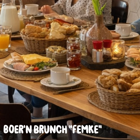
Boer’n brunch “Femke”