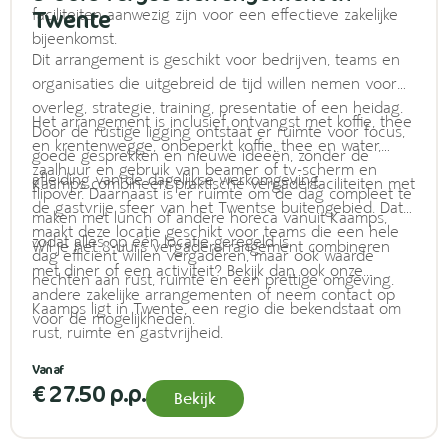
Twente
faciliteiten aanwezig zijn voor een effectieve zakelijke
bijeenkomst.
Dit arrangement is geschikt voor bedrijven, teams en
organisaties die uitgebreid de tijd willen nemen voor
overleg, strategie, training, presentatie of een heidag.
Het arrangement is inclusief ontvangst met koffie, thee
Door de rustige ligging ontstaat er ruimte voor focus,
en krentenwegge, onbeperkt koffie, thee en water,
goede gesprekken en nieuwe ideeën, zonder de
zaalhuur en gebruik van beamer of tv-scherm en
afleiding van de dagelijkse werkomgeving.
Kaamps combineert praktische vergaderfaciliteiten met
flipover. Daarnaast is er ruimte om de dag compleet te
de gastvrije sfeer van het Twentse buitengebied. Dat
maken met lunch of andere horeca vanuit Kaamps,
maakt deze locatie geschikt voor teams die een hele
zodat alles op één locatie geregeld is.
Wil je het 8-uurs vergaderarrangement combineren
dag efficiënt willen vergaderen, maar ook waarde
met diner of een activiteit? Bekijk dan ook onze
hechten aan rust, ruimte en een prettige omgeving.
andere zakelijke arrangementen of neem contact op
Kaamps ligt in Twente, een regio die bekendstaat om
voor de mogelijkheden.
rust, ruimte en gastvrijheid.
€ 27.50 p.p.
Bekijk