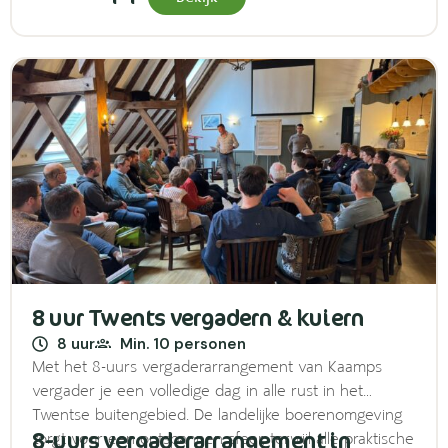
8 uur Twents vergadern & kuiern
8 uur
Min. 10 personen
Met het 8-uurs vergaderarrangement van Kaamps
vergader je een volledige dag in alle rust in het
Twentse buitengebied. De landelijke boerenomgeving
8-uurs vergaderarrangement in
zorgt voor een ontspannen sfeer, terwijl alle praktische