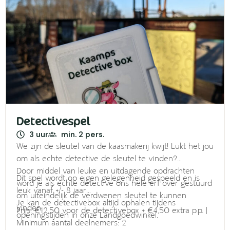
Detectivespel
3 uur
min. 2 pers.
We zijn de sleutel van de kaasmakerij kwijt! Lukt het jou
om als echte detective de sleutel te vinden?
Door middel van leuke en uitdagende opdrachten
Dit spel wordt op eigen gelegenheid gespeeld en is
word je als echte detective ons hele erf over gestuurd
leuk vanaf +/- 8 jaar
om uiteindelijk de verdwenen sleutel te kunnen
Je kan de detectivebox altijd ophalen tijdens
vinden.
Prijs: €12,50 voor de detectivebox + €4,50 extra p.p. |
openingstijden in onze Landgoedwinkel.
Minimum aantal deelnemers: 2