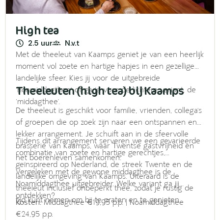
High tea
2.5 uur
N.v.t
Met de theeleut van Kaamps geniet je van een heerlijk
moment vol zoete en hartige hapjes in een gezellige
landelijke sfeer. Kies jij voor de uitgebreide
Theeleuten (high tea) bij Kaamps
‘noamiddagthee’ of ga je voor de lichtere variant, de
‘middagthee’.
De theeleut is geschikt voor familie, vrienden, collega’s
of groepen die op zoek zijn naar een ontspannen en
lekker arrangement. Je schuift aan in de sfeervolle
Tijdens dit arrangement serveren we een gevarieerde
brasserie van Kaamps, waar Twentse gastvrijheid en
combinatie van zoete en hartige gerechtjes,
het boerenleven samenkomen.
geïnspireerd op Nederland, de streek Twente en de
Vergeleken met de gewone middagthee is de
landelijke omgeving van Kaamps. Uiteraard is de
Noamiddagthee uitgebreider. Welke variant ga jij
theeleut inclusief onbeperkt thee, zodat je rustig de
ontdekken?
tijd kunt nemen om bij te praten en te genieten.
Kosten:
Middagthee €19,95 p.p. | Noamiddagthee
€24,95 p.p.