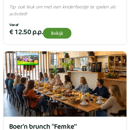
Tip: ook leuk om met een kinderfeestje te spelen als
activiteit!
€ 12.50 p.p.
Bekijk
Boer’n brunch “Femke”