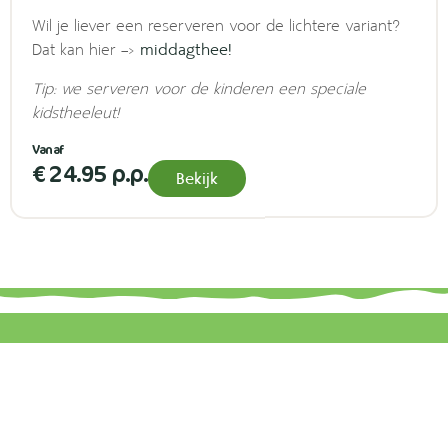
Wil je liever een reserveren voor de lichtere variant?
Dat kan hier –>
middagthee!
Tip: we serveren voor de kinderen een speciale
kidstheeleut!
€ 24.95 p.p.
Bekijk
B
Openingstijden
7
0
d