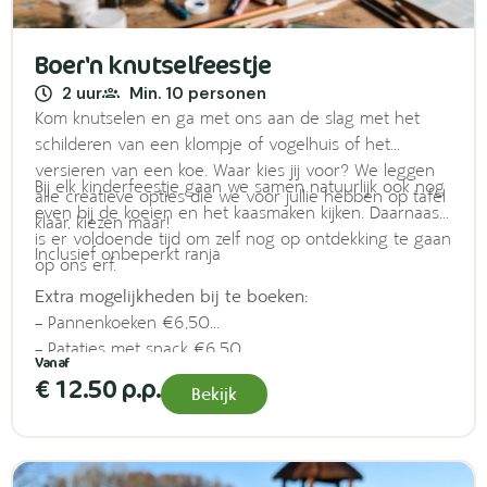
Boer'n knutselfeestje
2 uur
Min. 10 personen
Kom knutselen en ga met ons aan de slag met het
schilderen van een klompje of vogelhuis of het
versieren van een koe. Waar kies jij voor? We leggen
Bij elk kinderfeestje gaan we samen natuurlijk ook nog
alle creatieve opties die we voor jullie hebben op tafel
even bij de koeien en het kaasmaken kijken. Daarnaast
klaar, kiezen maar!
is er voldoende tijd om zelf nog op ontdekking te gaan
Inclusief onbeperkt ranja
op ons erf.
Extra mogelijkheden bij te boeken:
– Pannenkoeken €6,50
– Patatjes met snack €6,50
– Cake versieren €2,50
€ 12.50 p.p.
Bekijk
– IJsje (kinderijsje coupe) €5,00
– Softijsje (indien geopend) €1,50