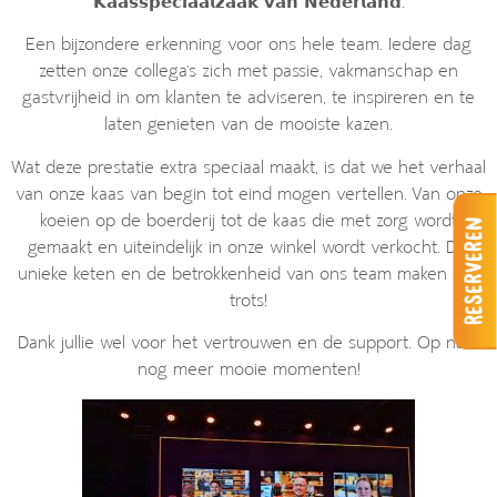
𝗞𝗮𝗮𝘀𝘀𝗽𝗲𝗰𝗶𝗮𝗮𝗹𝘇𝗮𝗮𝗸 𝘃𝗮𝗻 𝗡𝗲𝗱𝗲𝗿𝗹𝗮𝗻𝗱.
Een bijzondere erkenning voor ons hele team. Iedere dag
zetten onze collega’s zich met passie, vakmanschap en
gastvrijheid in om klanten te adviseren, te inspireren en te
laten genieten van de mooiste kazen.
Wat deze prestatie extra speciaal maakt, is dat we het verhaal
van onze kaas van begin tot eind mogen vertellen. Van onze
koeien op de boerderij tot de kaas die met zorg wordt
Reserveren
gemaakt en uiteindelijk in onze winkel wordt verkocht. Die
unieke keten en de betrokkenheid van ons team maken ons
trots!
Dank jullie wel voor het vertrouwen en de support. Op naar
nog meer mooie momenten!