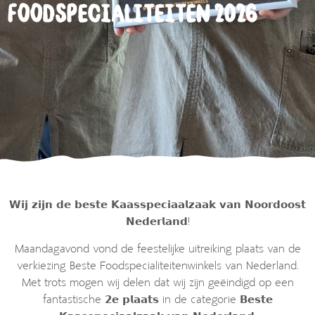
Foodspecialiteiten 2026
𝗪𝗶𝗷 𝘇𝗶𝗷𝗻 𝗱𝗲 𝗯𝗲𝘀𝘁𝗲 𝗞𝗮𝗮𝘀𝘀𝗽𝗲𝗰𝗶𝗮𝗮𝗹𝘇𝗮𝗮𝗸 𝘃𝗮𝗻 𝗡𝗼𝗼𝗿𝗱𝗼𝗼𝘀𝘁
𝗡𝗲𝗱𝗲𝗿𝗹𝗮𝗻𝗱!
Maandagavond vond de feestelijke uitreiking plaats van de
verkiezing Beste Foodspecialiteitenwinkels van Nederland.
Met trots mogen wij delen dat wij zijn geëindigd op een
fantastische 𝟮𝗲 𝗽𝗹𝗮𝗮𝘁𝘀 in de categorie 𝗕𝗲𝘀𝘁𝗲