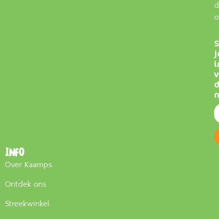
d
o
S
j
i
v
n
Info
Over Kaamps
Ontdek ons
Streekwinkel