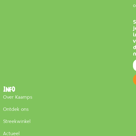
o
S
j
i
v
n
Info
Over Kaamps
Ontdek ons
Streekwinkel
Actueel