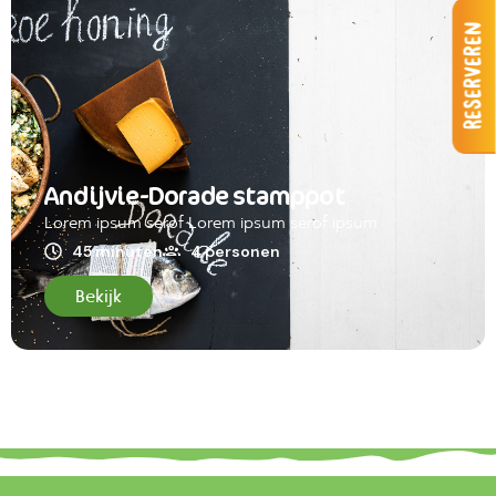
Reserveren
Andijvie-Dorade stamppot
Lorem ipsum serof Lorem ipsum serof ipsum
45 minuten
4 personen
Bekijk