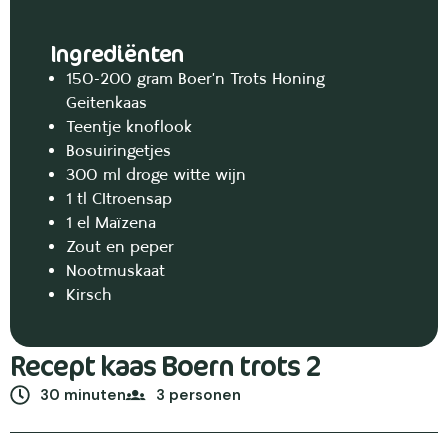
Ingrediënten
150-200 gram Boer’n Trots Honing
Geitenkaas
Teentje knoflook
Bosuiringetjes
300 ml droge witte wijn
1 tl CItroensap
1 el Maïzena
Zout en peper
Nootmuskaat
Kirsch
Recept kaas Boern trots 2
30 minuten
3 personen