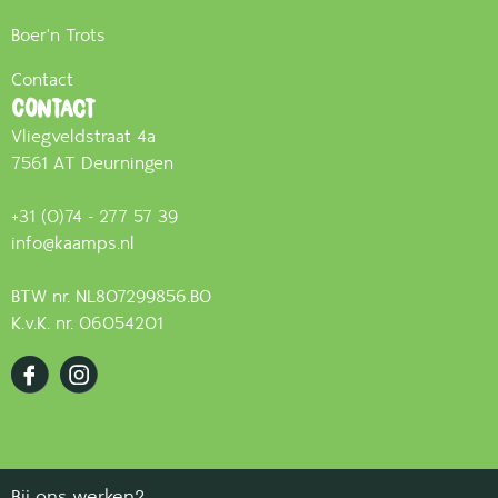
Boer'n Trots
Contact
Contact
Vliegveldstraat 4a
7561 AT Deurningen
+31 (0)74 - 277 57 39
info@kaamps.nl
BTW nr. NL807299856.B0
K.v.K. nr. 06054201
Bij ons werken?