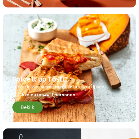
Spice it up Tosti
Lorem ipsum serof Lorem ipsum serof ipsum
15 minuten
1 personen
Bekijk