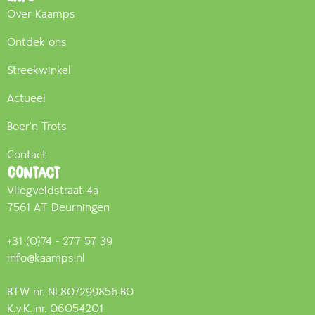
Over Kaamps
Ontdek ons
Streekwinkel
Actueel
Boer'n Trots
Contact
Contact
Vliegveldstraat 4a
7561 AT Deurningen
+31 (0)74 - 277 57 39
info@kaamps.nl
BTW nr. NL807299856.B0
K.v.K. nr. 06054201