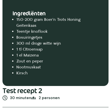
Ingrediënten
150-200 gram Boer’n Trots Honing
Geitenkaas
Teentje knoflook
Bosuiringetjes
300 ml droge witte wijn
1 tl CItroensap
1 el Maïzena
Zout en peper
Nootmuskaat
Kirsch
Test recept 2
30 minuten
2 personen