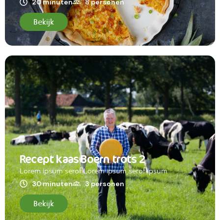
20 minuten
8 personen
Bekijk
Recept kaas Boern trots 2
Lorem ipsum serof Lorem ipsum serof ipsum
30 minuten
3 personen
Bekijk