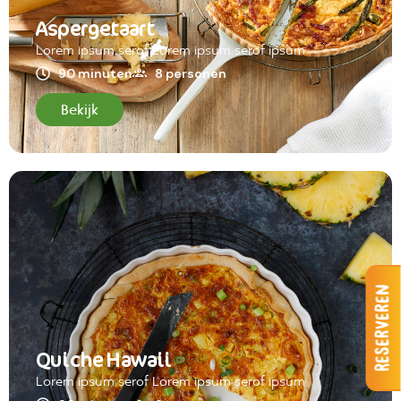
Aspergetaart
Lorem ipsum serof Lorem ipsum serof ipsum
90 minuten
8 personen
Bekijk
Reserveren
Quiche Hawaii
Lorem ipsum serof Lorem ipsum serof ipsum