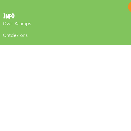
Info
Over Kaamps
Ontdek ons
Streekwinkel
Actueel
Boer'n Trots
Contact
Contact
Vliegveldstraat 4a
7561 AT Deurningen
+31 (0)74 - 277 57 39
info@kaamps.nl