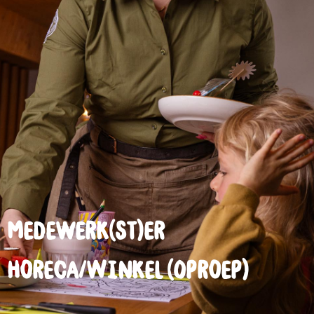
Medewerk(st)er
Horeca/Winkel (Oproep)