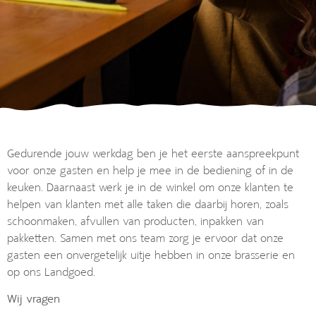
Gedurende jouw werkdag ben je het eerste aanspreekpunt
voor onze gasten en help je mee in de bediening of in de
keuken. Daarnaast werk je in de winkel om onze klanten te
helpen van klanten met alle taken die daarbij horen, zoals
schoonmaken, afvullen van producten, inpakken van
pakketten. Samen met ons team zorg je ervoor dat onze
gasten een onvergetelijk uitje hebben in onze brasserie en
op ons Landgoed.
Wij vragen