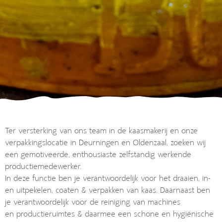
Ter versterking van ons team in de kaasmakerij en onze
verpakkingslocatie in Deurningen en Oldenzaal, zoeken wij
een gemotiveerde, enthousiaste zelfstandig werkende
productiemedewerker.
In deze functie ben je verantwoordelijk voor het draaien, in-
en uitpekelen, coaten & verpakken van kaas. Daarnaast ben
je verantwoordelijk voor de reiniging van machines
en productieruimtes & daarmee een schone en hygiënische