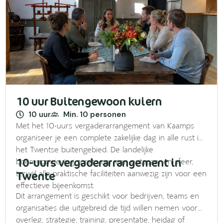
10 uur Buitengewoon kuiern
10 uur
Min. 10 personen
Met het 10-uurs vergaderarrangement van Kaamps
organiseer je een complete zakelijke dag in alle rust in
het Twentse buitengebied. De landelijke
10-uurs vergaderarrangement in
boerenomgeving zorgt voor een ontspannen sfeer,
Twente
terwijl alle praktische faciliteiten aanwezig zijn voor een
effectieve bijeenkomst.
Dit arrangement is geschikt voor bedrijven, teams en
organisaties die uitgebreid de tijd willen nemen voor
overleg, strategie, training, presentatie, heidag of