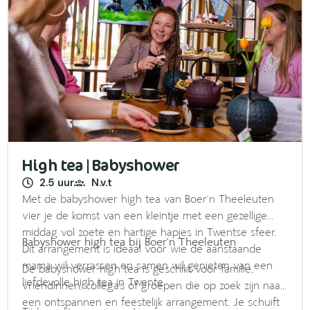
High tea | Babyshower
2.5 uur
N.v.t
Met de babyshower high tea van Boer’n Theeleuten
vier je de komst van een kleintje met een gezellige
middag vol zoete en hartige hapjes in Twentse sfeer.
Babyshower high tea bij Boer’n Theeleuten
Dit arrangement is ideaal voor wie de aanstaande
mama wil verrassen en samen wil genieten van een
De babyshower high tea is geschikt voor familie,
liefdevolle high tea in Twente.
vriendinnen, collega’s of groepen die op zoek zijn naar
een ontspannen en feestelijk arrangement. Je schuift