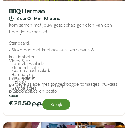
BBQ Herman
3 uur
Min. 10 pers.
Kom samen met jouw gezelschap genieten van een
heerlijke barbecue!
Standaard:
• Stokbrood met knoflooksaus, kerriesaus &
kruidenboter
Vlees & vis:
• Rundvleessalade
• Kippendij saté
• Kaamps pastasalade
• Hamburger
• Tonijnsalade
Extra opties:
• Biefstuk
• Groene salade met zongedroogde tomaatjes, XO-kaas,
Inclusief kok achter de bbq
• Gamba spies
pijnboompitjes en pesto
Prijs: eenmalig €100,-
• Karbonade
• Verse meloensalade
€ 28.50 p.p.
• Zalm ‘en papillote’
Bekijk
• Satésaus
• Speklap
Keuze uit 3 soroten vlees & 1 soort vis