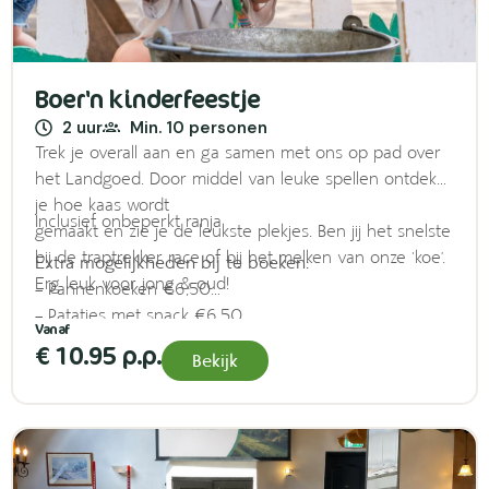
Boer'n kinderfeestje
2 uur
Min. 10 personen
Trek je overall aan en ga samen met ons op pad over
het Landgoed. Door middel van leuke spellen ontdek
je hoe kaas wordt
Inclusief onbeperkt ranja
gemaakt en zie je de leukste plekjes. Ben jij het snelste
bij de traptrekker race of bij het melken van onze ‘koe’.
Extra mogelijkheden bij te boeken:
Erg leuk voor jong & oud!
– Pannenkoeken €6,50
– Patatjes met snack €6,50
– Cake versieren €2,50
€ 10.95 p.p.
Bekijk
– IJsje (kinderijsje coupe) €5,00
– Softijsje (indien geopend) €1,50