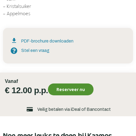
– Kristalsuiker
– Appelmoes
PDF-brochure downloaden
Stel een vraag
Vanaf
€ 12.00 p.p.
Reserveer nu
Veilig betalen via iDeal of Bancontact
Nog meer leuks te doen bij Kaamps