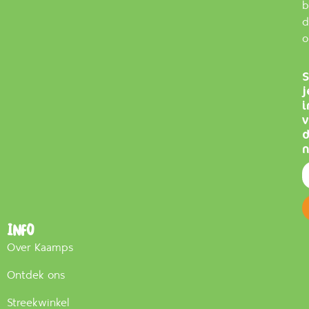
b
d
o
S
j
i
v
n
Info
Over Kaamps
Ontdek ons
Streekwinkel