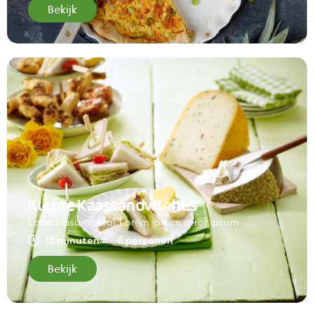
Bekijk
Kleine Kaassandwiches
Lorem ipsum serof Lorem ipsum serof ipsum
15 minuten
8 personen
Bekijk