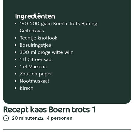
Ingrediënten
150-200 gram Boer’n Trots Honing
Geitenkaas
Teentje knoflook
Bosuiringetjes
300 ml droge witte wijn
1 tl CItroensap
1 el Maïzena
Zout en peper
Nootmuskaat
Kirsch
Recept kaas Boern trots 1
20 minuten
4 personen