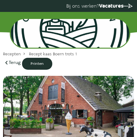
Vacatures
Bij ons werken?
Recepten
Recept kaas Boern trots 1
Terug
Printen