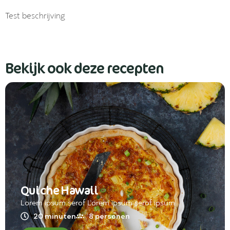
Test beschrijving
Bekijk ook deze recepten
Quiche Hawaii
Lorem ipsum serof Lorem ipsum serof ipsum
20 minuten
8 personen