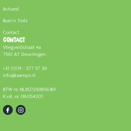
Actueel
Boer'n Trots
Contact
Contact
Vliegveldstraat 4a
7561 AT Deurningen
+31 (0)74 - 277 57 39
info@kaamps.nl
BTW nr. NL807299856.B0
K.v.K. nr. 06054201