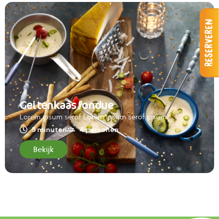
Reserveren
Geitenkaas fondue
Lorem ipsum serof Lorem ipsum serof ipsum
5 minuten
4 personen
Bekijk