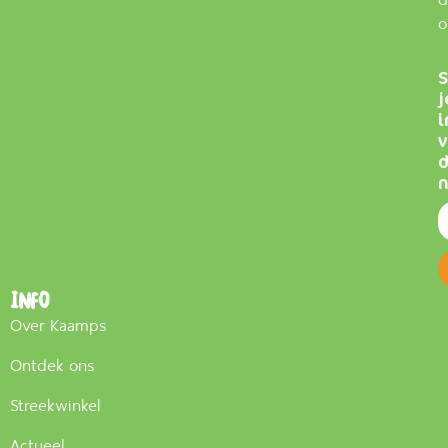
d
o
S
j
i
v
n
Info
Over Kaamps
Ontdek ons
Streekwinkel
Actueel