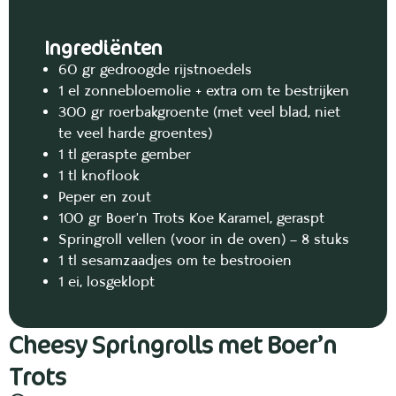
Ingrediënten
60 gr gedroogde rijstnoedels
1 el zonnebloemolie + extra om te bestrijken
300 gr roerbakgroente (met veel blad, niet
te veel harde groentes)
1 tl geraspte gember
1 tl knoflook
Peper en zout
100 gr Boer’n Trots Koe Karamel, geraspt
Springroll vellen (voor in de oven) – 8 stuks
1 tl sesamzaadjes om te bestrooien
1 ei, losgeklopt
Cheesy Springrolls met Boer’n
Trots