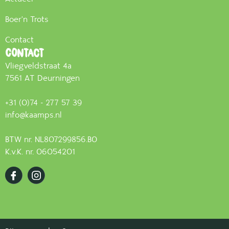
Boer'n Trots
Contact
Contact
Vliegveldstraat 4a
7561 AT Deurningen
+31 (0)74 - 277 57 39
info@kaamps.nl
BTW nr. NL807299856.B0
K.v.K. nr. 06054201