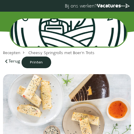
Vacatures
Bij ons werken?
Recepten
Cheesy Springrolls met Boer’n Trots
Terug
Printen