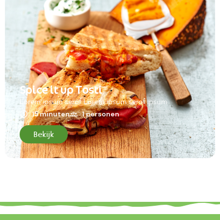
Spice it up Tosti
Lorem ipsum serof Lorem ipsum serof ipsum
15 minuten
1 personen
Bekijk