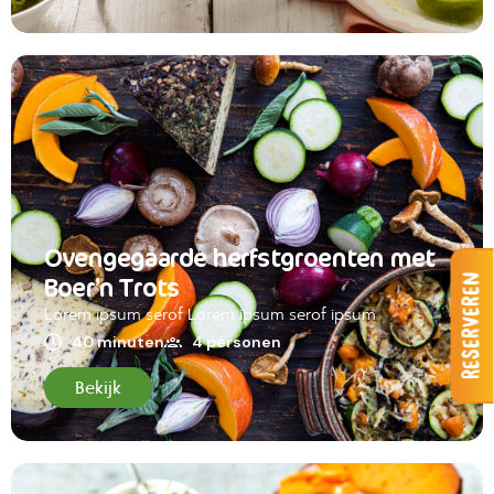
Ovengegaarde herfstgroenten met
Boer’n Trots
Reserveren
Lorem ipsum serof Lorem ipsum serof ipsum
40 minuten
4 personen
Bekijk