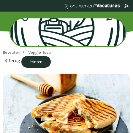
Vacatures
Bij ons werken?
Recepten
Veggie Tosti
Terug
Printen