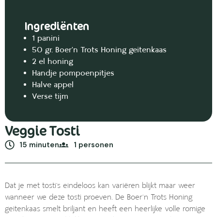
Ingrediënten
1 panini
50 gr. Boer’n Trots Honing geitenkaas
2 el honing
Handje pompoenpitjes
Halve appel
Verse tijm
Veggie Tosti
15 minuten
1 personen
Dat je met tosti’s eindeloos kan variëren blijkt maar weer
wanneer we deze tosti proeven. De Boer’n Trots Honing
geitenkaas smelt briljant en heeft een heerlijke volle romige