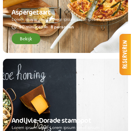
Aspergetaart
Lorem ipsum serof Lorem ipsum serof ipsum
90 minuten
8 personen
Bekijk
Reserveren
Andijvie-Dorade stamppot
Lorem ipsum serof Lorem ipsum serof ipsum