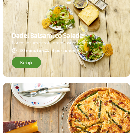
Dadel Balsamico Salade
Lorem ipsum serof Lorem ipsum serof ipsum
30 minuten
4 personen
Bekijk