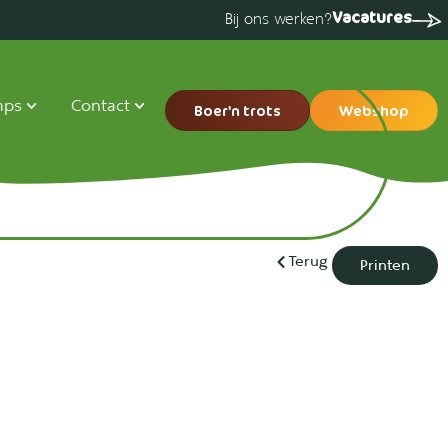
Vacatures
Bij ons werken?
mps
Contact
Boer'n trots
Webshop
Terug
Printen