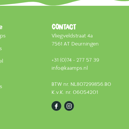
e
Contact
mps
Vliegveldstraat 4a
7561 AT Deurningen
s
+31 (0)74 - 277 57 39
el
info@kaamps.nl
BTW nr. NL807299856.B0
ts
K.v.K. nr. 06054201