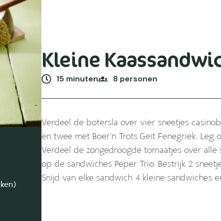
Kleine Kaassandwi
15 minuten
8 personen
Verdeel de botersla over vier sneetjes casinob
en twee met Boer’n Trots Geit Fenegriek. Leg 
Verdeel de zongedroogde tomaatjes over alle s
op de sandwiches Peper Trio. Bestrijk 2 sneet
Snijd van elke sandwich 4 kleine sandwiches e
kken)