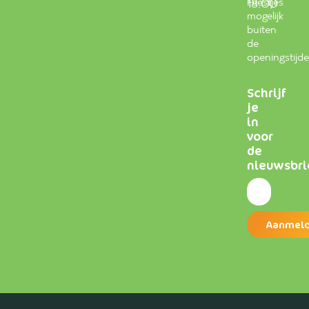
Feestjes
18.00
mogelijk
buiten
de
openingstijd
Schrijf
je
in
voor
de
nieuwsbri