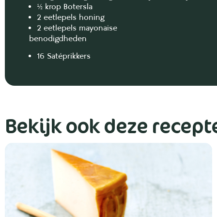
½ krop Botersla
2 eetlepels honing
2 eetlepels mayonaise
benodigdheden
16 Satéprikkers
Bekijk ook deze recept