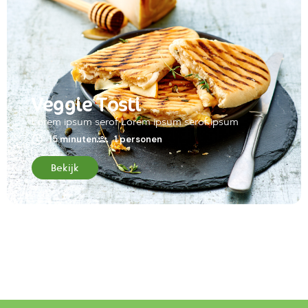
Veggie Tosti
Lorem ipsum serof Lorem ipsum serof ipsum
15 minuten
1 personen
Bekijk