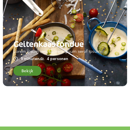
Geitenkaas fondue
Lorem ipsum serof Lorem ipsum serof ipsum
5 minuten
4 personen
Bekijk