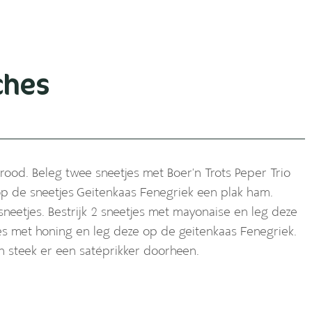
ches
rood. Beleg twee sneetjes met Boer’n Trots Peper Trio
op de sneetjes Geitenkaas Fenegriek een plak ham.
neetjes. Bestrijk 2 sneetjes met mayonaise en leg deze
jes met honing en leg deze op de geitenkaas Fenegriek.
n steek er een satéprikker doorheen.