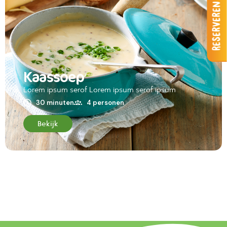
Reserveren
Kaassoep
Lorem ipsum serof Lorem ipsum serof ipsum
30 minuten
4 personen
Bekijk