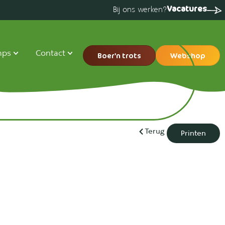
Vacatures
Bij ons werken?
mps
Contact
Boer'n trots
Webshop
Terug
Printen