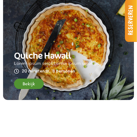
Reserveren
Quiche Hawaii
Lorem ipsum serof Lorem ipsum serof ipsum
20 minuten
8 personen
Bekijk