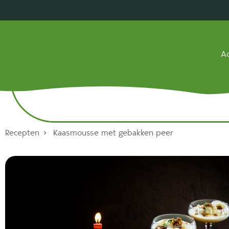
Ac
Recepten
Kaasmousse met gebakken peer