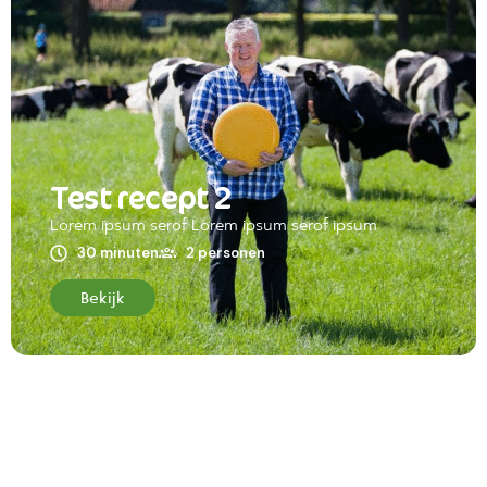
Test recept 2
Lorem ipsum serof Lorem ipsum serof ipsum
30 minuten
2 personen
Bekijk