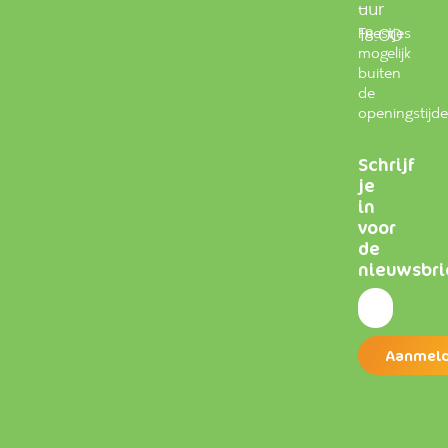
–
uur
Feestjes
18.00
mogelijk
buiten
de
openingstijd
Schrijf
je
in
voor
de
nieuwsbri