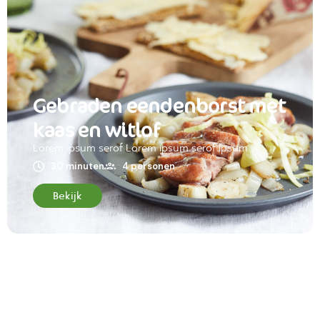
Gebraden eendenborst met
kaas en witlof
Lorem ipsum serof Lorem ipsum serof ipsum
30 minuten
4 personen
Bekijk