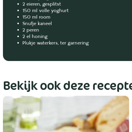
2 eieren, gesplitst
150 ml volle yoghurt
150 ml room
Snufje kaneel
2 peren
2 el honing
Plukje waterkers, ter garnering
Bekijk ook deze recept