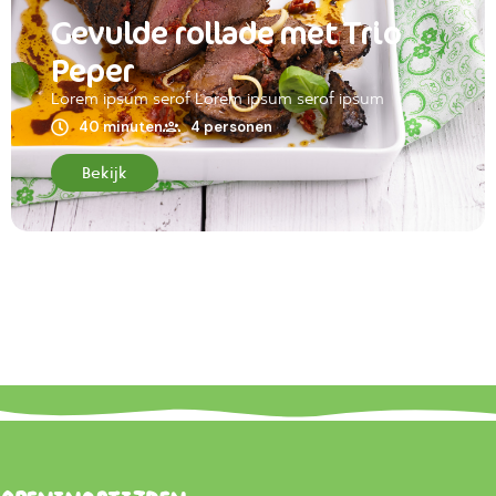
Gevulde rollade met Trio
Peper
Lorem ipsum serof Lorem ipsum serof ipsum
40 minuten
4 personen
Bekijk