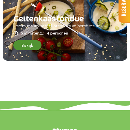
Reserveren
Geitenkaas fondue
Lorem ipsum serof Lorem ipsum serof ipsum
5 minuten
4 personen
Bekijk