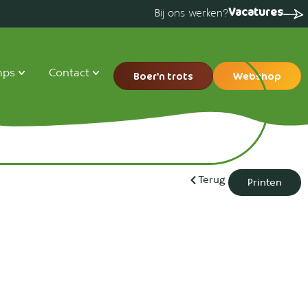
Vacatures
Bij ons werken?
mps
Contact
Boer'n trots
Webshop
Terug
Printen