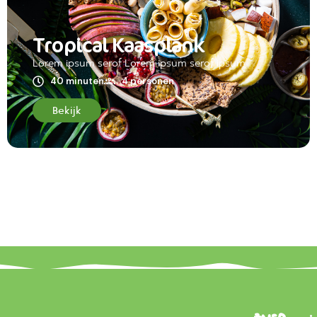
Tropical Kaasplank
Lorem ipsum serof Lorem ipsum serof ipsum
40 minuten
4 personen
Bekijk