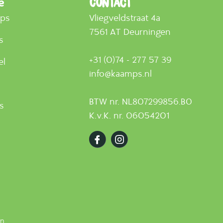
e
Contact
mps
Vliegveldstraat 4a
7561 AT Deurningen
s
+31 (0)74 - 277 57 39
el
info@kaamps.nl
BTW nr. NL807299856.B0
ts
K.v.K. nr. 06054201
en