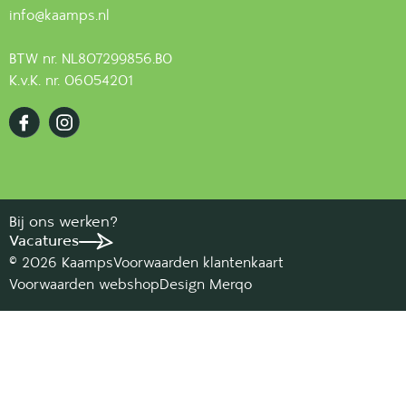
info@kaamps.nl
BTW nr. NL807299856.B0
K.v.K. nr. 06054201
Bij ons werken?
Vacatures
© 2026 Kaamps
Voorwaarden klantenkaart
Voorwaarden webshop
Design Merqo