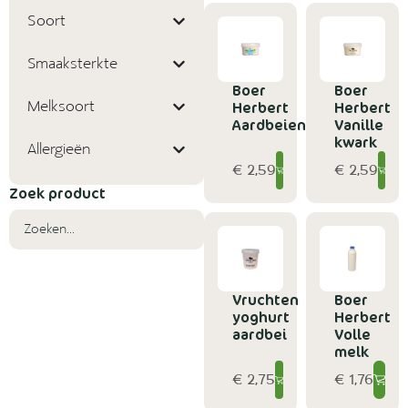
Soort
Smaaksterkte
Boer
Boer
Melksoort
Herbert
Herbert
Aardbeienkwark
Vanille
kwark
Allergieën
€ 2,59
€ 2,59
Zoek product
Vruchten
Boer
yoghurt
Herbert
aardbei
Volle
melk
€ 2,75
€ 1,76