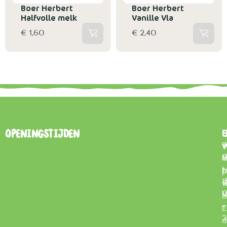
Boer Herbert
Boer Herbert
Halfvolle melk
Vanille Vla
€ 1,60
€ 2,40
B
Openingstijden
7
0
d
t
–
p
d
1
w
V
0
o
–
E
2
d