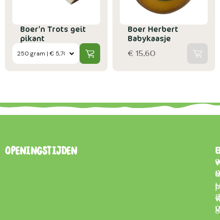
Boer’n Trots geit
Boer Herbert
pikant
Babykaasje
€ 15,60
B
Openingstijden
7
0
d
t
–
p
d
1
w
V
0
o