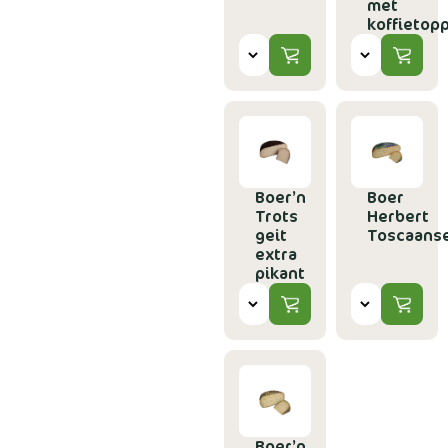
met
koffietop
Boer’n
Boer
Trots
Herbert
geit
Toscaans
extra
pikant
Boer’n