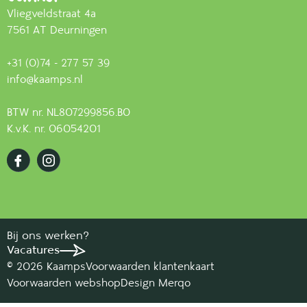
Vliegveldstraat 4a
7561 AT Deurningen
+31 (0)74 - 277 57 39
info@kaamps.nl
BTW nr. NL807299856.B0
K.v.K. nr. 06054201
Bij ons werken?
Vacatures
© 2026 Kaamps
Voorwaarden klantenkaart
Voorwaarden webshop
Design Merqo