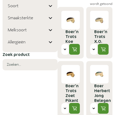
wordt getoond
Soort
Smaaksterkte
Melksoort
Boer’n
Boer’n
Trots
Trots
Koe
X.O.
Allergieën
Zoek product
Boer’n
Boer
Trots
Herbert
Zoet
Jong
Pikant
Belegen