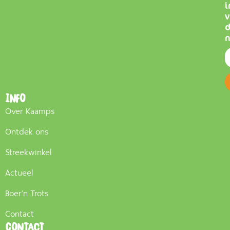
i
v
n
Info
Over Kaamps
Ontdek ons
Streekwinkel
Actueel
Boer'n Trots
Contact
Contact