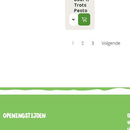
Trots
Pesto
1
2
3
Volgende
B
Openingstijden
7
0
d