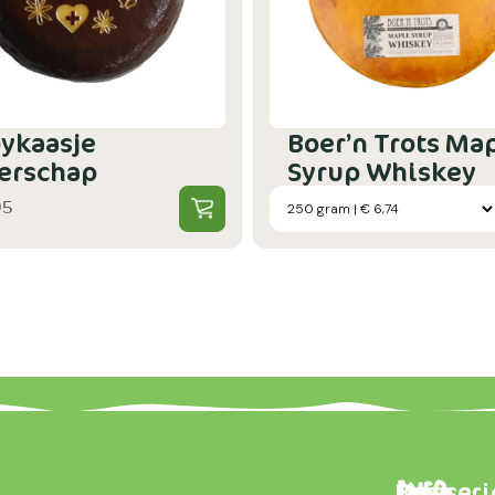
ykaasje
Boer’n Trots Ma
erschap
Syrup Whiskey
95
Brasseri
Onze
Info