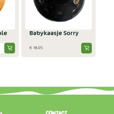
ple
Babykaasje Sorry
€ 18,95
e
Contact