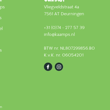
mps
Vliegveldstraat 4a
7561 AT Deurningen
s
+31 (0)74 - 277 57 39
el
info@kaamps.nl
BTW nr. NL807299856.B0
ts
K.v.K. nr. 06054201
en