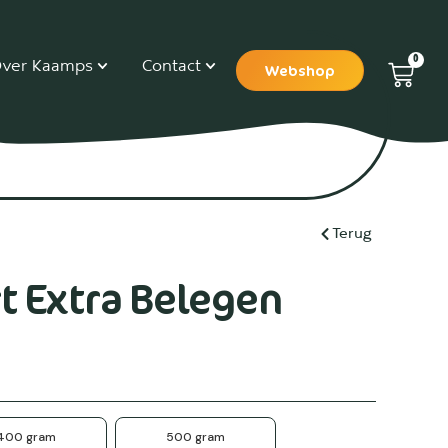
0
ver Kaamps
Contact
Webshop
Terug
t Extra Belegen
400 gram
500 gram