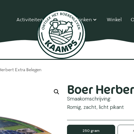
Activiteiten
Eten & drinken
Winkel
O
Herbert Extra Belegen
Boer Herber
Smaakomschrijving:
Romig, zacht, licht pikant
250 gram