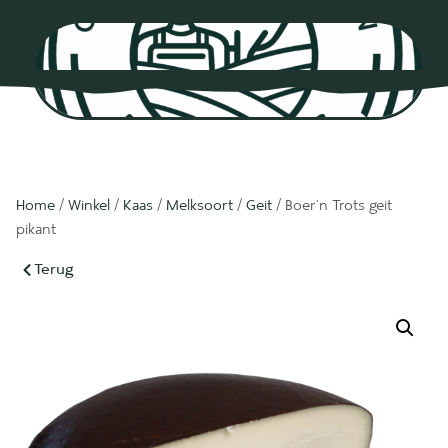
0
Home
/
Winkel
/
Kaas
/
Melksoort
/
Geit
/ Boer’n Trots geit
pikant
Terug