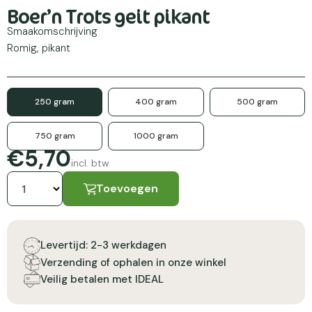
Boer’n Trots geit pikant
Smaakomschrijving
Romig, pikant
250 gram
400 gram
500 gram
750 gram
1000 gram
€5,70
incl. btw
Toevoegen
Levertijd: 2-3 werkdagen
Verzending of ophalen in onze winkel
Veilig betalen met IDEAL