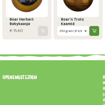
Boer Herbert
Boer’n Trots
Babykaasje
Kaamté
€ 15,60
B
Openingstijden
7
0
d
t
–
p
d
1
w