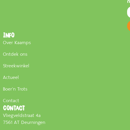
n
Info
Over Kaamps
Ontdek ons
Streekwinkel
Actueel
Boer'n Trots
Contact
Contact
Vliegveldstraat 4a
7561 AT Deurningen