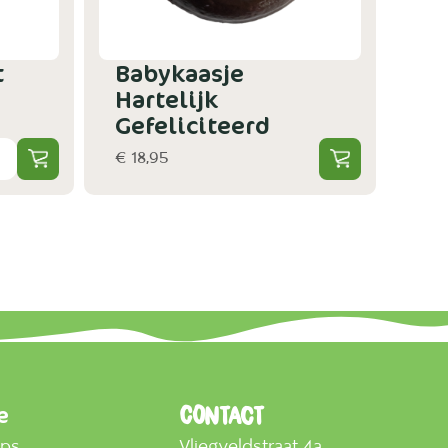
t
Babykaasje
Hartelijk
Gefeliciteerd
€ 18,95
e
Contact
mps
Vliegveldstraat 4a