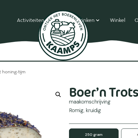
Activiteiten
Eten & drinken
Winkel
O
t honing-tijm
Boer’n Trot
maakomschrijving
Romig, kruidig
250 gram