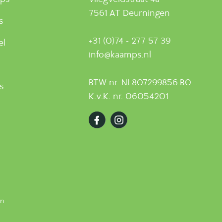
7561 AT Deurningen
s
+31 (0)74 - 277 57 39
el
info@kaamps.nl
BTW nr. NL807299856.B0
ts
K.v.K. nr. 06054201
en