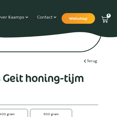
0
ver Kaamps
Contact
Webshop
Terug
s Geit honing-tijm
400 gram
500 gram