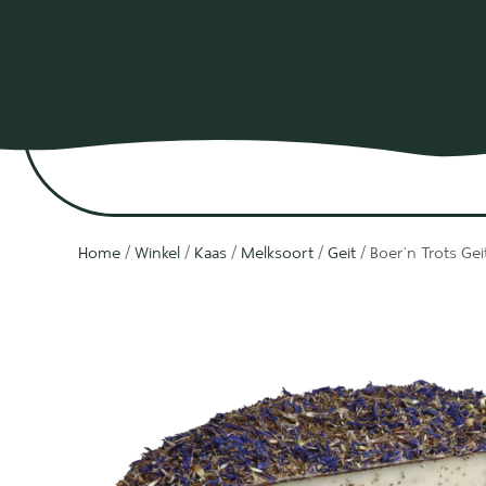
Home
/
Winkel
/
Kaas
/
Melksoort
/
Geit
/ Boer’n Trots Gei