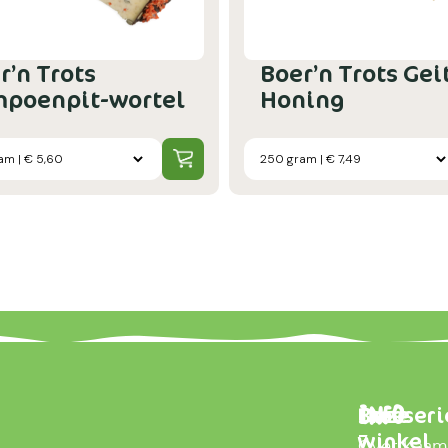
r’n Trots
Boer’n Trots Gei
poenpit-wortel
Honing
Brasseri
Onze
Info
winkel
7
Over Kaa