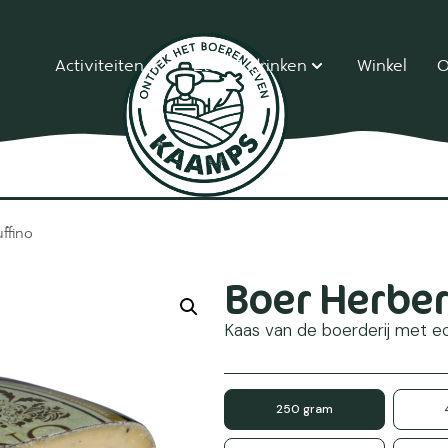
Activiteiten
Eten & drinken
Winkel
O
ffino
Boer Herber
Kaas van de boerderij met ech
250 gram