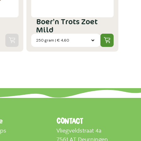
Boer’n Trots Zoet
Mild
e
Contact
mps
Vliegveldstraat 4a
7561 AT Deurningen