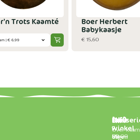
r’n Trots Kaamté
Boer Herbert
Babykaasje
€ 15,60
Brasseri
Onze
Info
winkel
7
Over Kaa
Ma
09.00
dagen