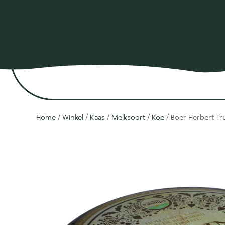
Home
/
Winkel
/
Kaas
/
Melksoort
/
Koe
/ Boer Herbert Tru