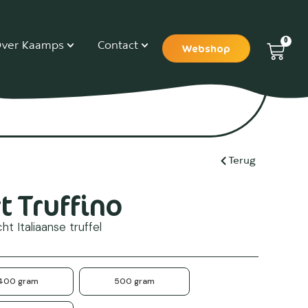
0
ver Kaamps
Contact
Webshop
Terug
t Truffino
t Italiaanse truffel
400 gram
500 gram