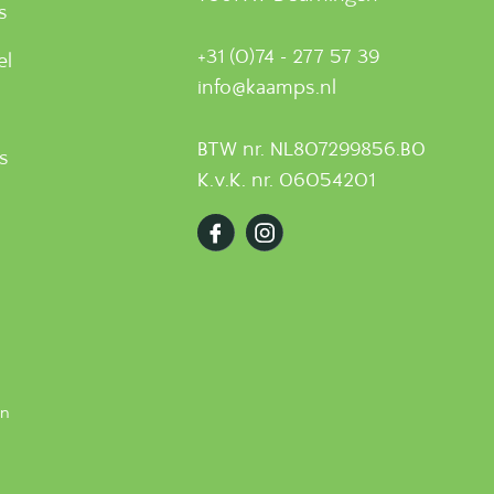
s
+31 (0)74 - 277 57 39
el
info@kaamps.nl
BTW nr. NL807299856.B0
ts
K.v.K. nr. 06054201
en