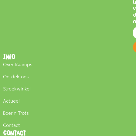
i
v
n
Info
Over Kaamps
Ontdek ons
Streekwinkel
Actueel
Boer'n Trots
Contact
Contact