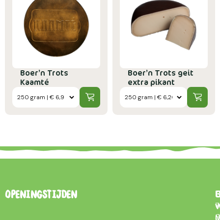
Boer’n Trots
Boer’n Trots geit
Kaamté
extra pikant
B
Openingstijden
7
0
d