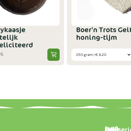
ykaasje
Boer’n Trots Gei
telijk
honing-tijm
eliciteerd
95
Brasseri
Onze
Info