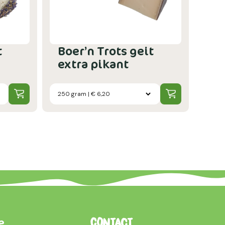
t
Boer’n Trots geit
extra pikant
e
Contact