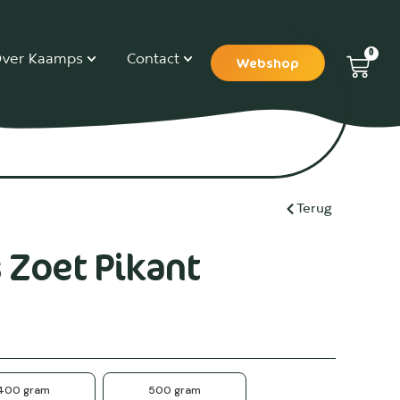
0
ver Kaamps
Contact
Webshop
Terug
 Zoet Pikant
400 gram
500 gram