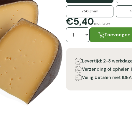
750 gram
€5,40
incl. btw
Toevoegen
Levertijd: 2-3 werkdag
Verzending of ophalen 
Veilig betalen met IDEA