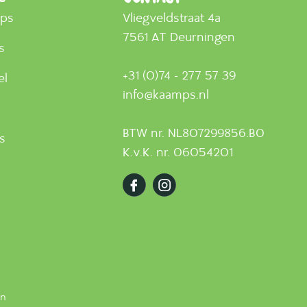
mps
Vliegveldstraat 4a
7561 AT Deurningen
s
+31 (0)74 - 277 57 39
el
info@kaamps.nl
BTW nr. NL807299856.B0
ts
K.v.K. nr. 06054201
en