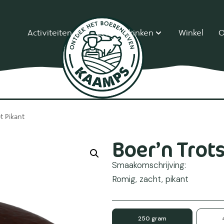
Activiteiten
Eten & drinken
Winkel
O
t Pikant
Boer’n Trots
Smaakomschrijving:
Romig, zacht, pikant
250 gram