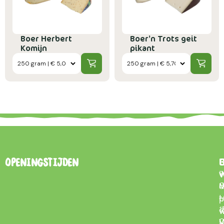
Boer Herbert
Boer’n Trots geit
Komijn
pikant
B
Openingstijden
7
0
d
t
–
p
d
1
w
V
0
o