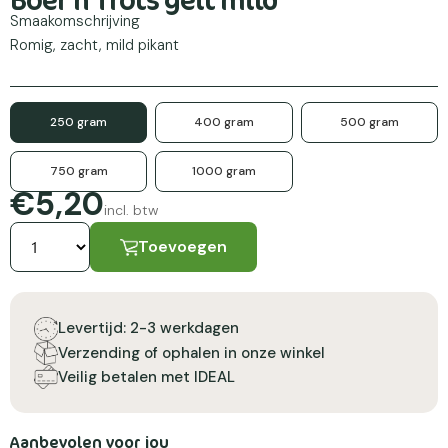
Smaakomschrijving
Romig, zacht, mild pikant
250 gram
400 gram
500 gram
750 gram
1000 gram
€5,20
incl. btw
Toevoegen
Levertijd: 2-3 werkdagen
Verzending of ophalen in onze winkel
Veilig betalen met IDEAL
Aanbevolen voor jou