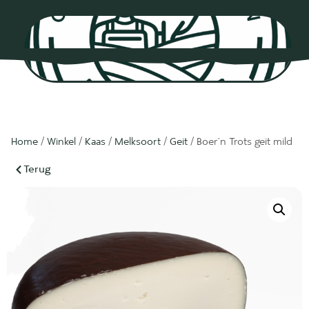
0
Home
/
Winkel
/
Kaas
/
Melksoort
/
Geit
/ Boer’n Trots geit mild
Terug