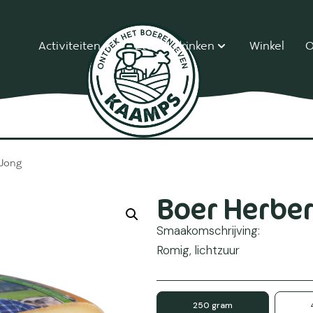
Activiteiten
Eten & drinken
Winkel
O
 Jong
Boer Herber
Smaakomschrijving:
Romig, lichtzuur
250 gram