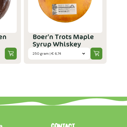
en
Boer’n Trots Maple
Syrup Whiskey
e
Contact