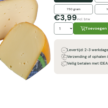
750 gram
€3,99
incl. btw
Toevoegen
Levertijd: 2-3 werkdag
Verzending of ophalen 
Veilig betalen met IDEA