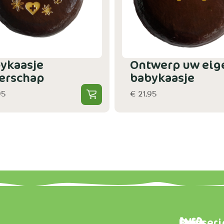
ykaasje
Ontwerp uw eig
erschap
babykaasje
95
€ 21,95
Brasseri
Onze
Info