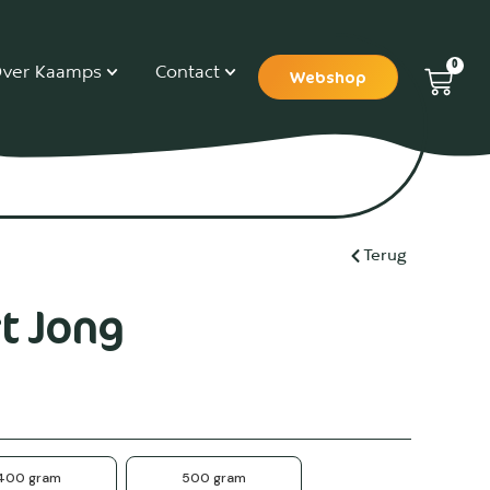
0
ver Kaamps
Contact
Webshop
Terug
t Jong
400 gram
500 gram