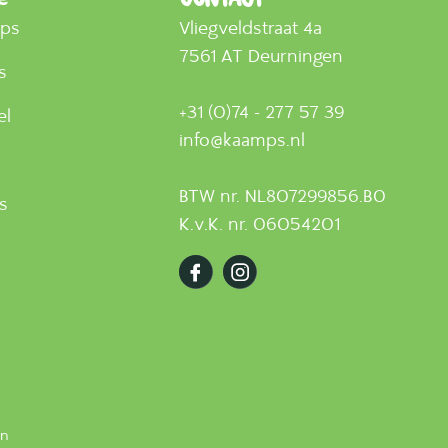
mps
Vliegveldstraat 4a
7561 AT Deurningen
s
+31 (0)74 - 277 57 39
el
info@kaamps.nl
BTW nr. NL807299856.B0
ts
K.v.K. nr. 06054201
en