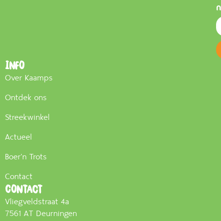
n
Info
Over Kaamps
Ontdek ons
Streekwinkel
Actueel
Boer'n Trots
Contact
Contact
Vliegveldstraat 4a
7561 AT Deurningen