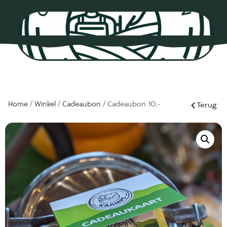
0
Home
/
Winkel
/
Cadeaubon
/ Cadeaubon 10,-
Terug