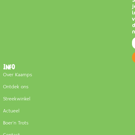
j
i
v
n
Info
Over Kaamps
Ontdek ons
Streekwinkel
Actueel
Boer'n Trots