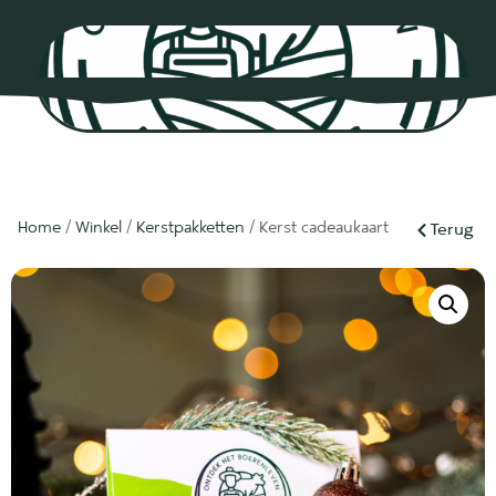
0
Home
/
Winkel
/
Kerstpakketten
/ Kerst cadeaukaart
Terug