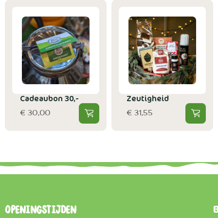
Cadeaubon 30,-
Zeutigheid
€ 30,00
€ 31,55
B
Openingstijden