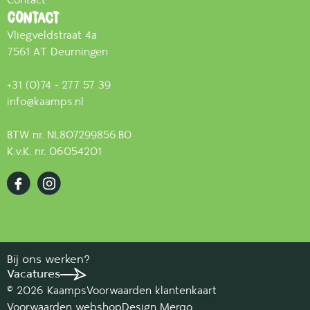
Contact
Contact
Vliegveldstraat 4a
7561 AT Deurningen
+31 (0)74 - 277 57 39
info@kaamps.nl
BTW nr. NL807299856.B0
K.v.K. nr. 06054201
Bij ons werken?
Vacatures
© 2026 Kaamps
Voorwaarden klantenkaart
Voorwaarden webshop
Design Merqo