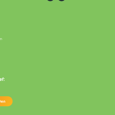
en
ef: