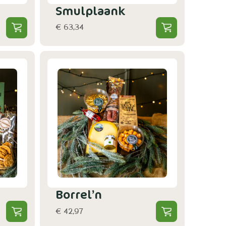
Smulplaank
€ 63,34
Borrel’n
€ 42,97