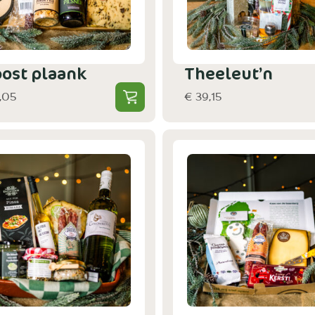
oost plaank
Theeleut’n
,05
€ 39,15