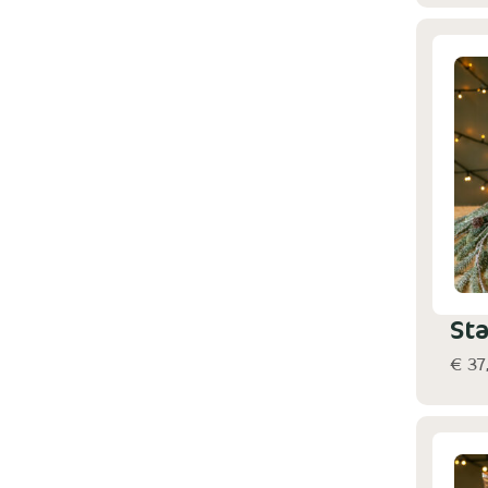
St
€ 37