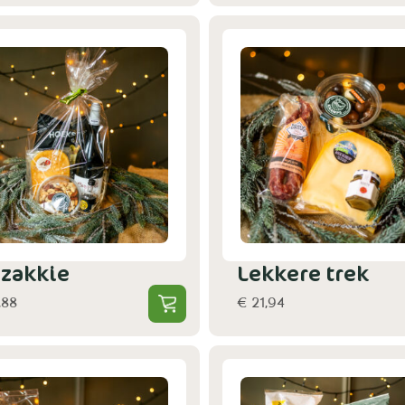
azakkie
Lekkere trek
,88
€ 21,94