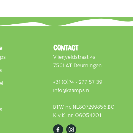
e
Contact
mps
Vliegveldstraat 4a
7561 AT Deurningen
s
+31 (0)74 - 277 57 39
el
info@kaamps.nl
BTW nr. NL807299856.B0
ts
K.v.K. nr. 06054201