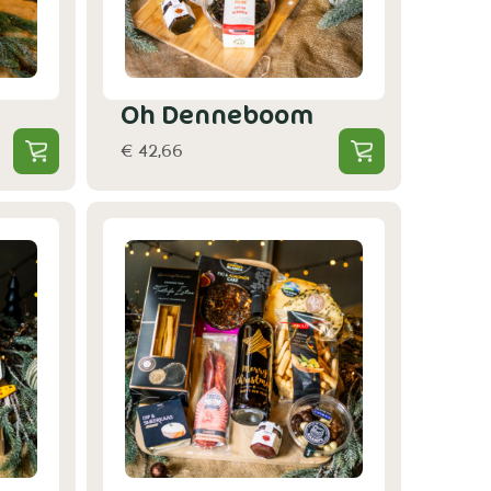
Oh Denneboom
€ 42,66