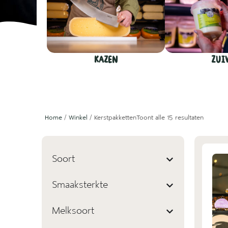
Kazen
Zui
Home
/
Winkel
/ Kerstpakketten
Toont alle 15 resultaten
Soort
Smaaksterkte
Melksoort