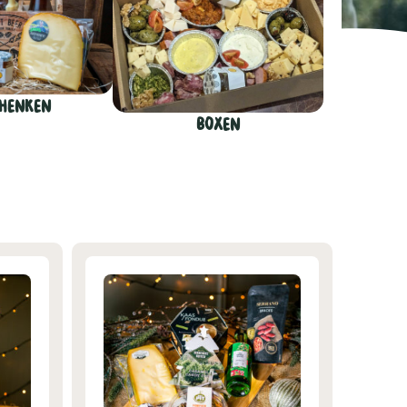
henken
Boxen