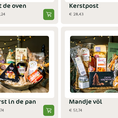
t de oven
Kerstpost
,24
€ 28,43
st in de pan
Mandje völ
,74
€ 51,74