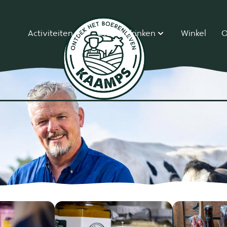
Activiteiten
Eten & drinken
Winkel
O