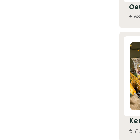
Oe
€ 68
Ker
€ 71