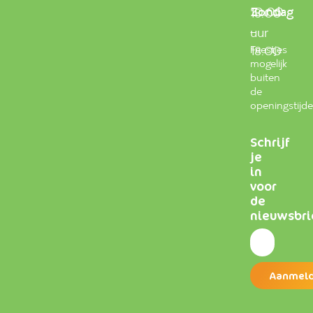
Zondag
10.00
18.00
–
uur
Feestjes
18.00
mogelijk
buiten
de
openingstijd
Schrijf
je
in
voor
de
nieuwsbri