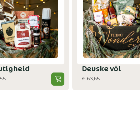
utigheid
Deuske völ
,55
€ 63,65