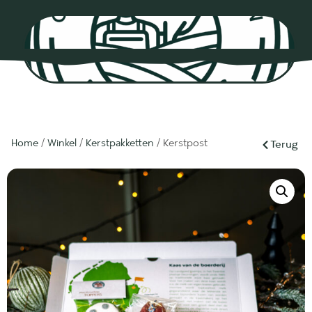
0
Home
/
Winkel
/
Kerstpakketten
/ Kerstpost
Terug