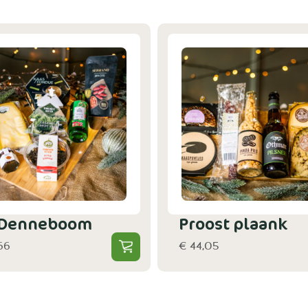
 Denneboom
Proost plaank
66
€ 44,05