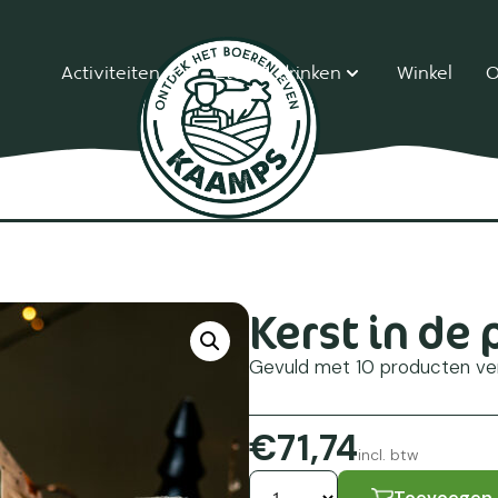
Activiteiten
Eten & drinken
Winkel
O
Kerst in de 
Gevuld met 10 producten ver
€71,74
incl. btw
Toevoegen