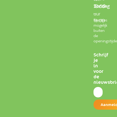
Zondag
10.00
18.00
–
uur
Feestjes
18.00
mogelijk
buiten
de
openingstijd
Schrijf
je
in
voor
de
nieuwsbri