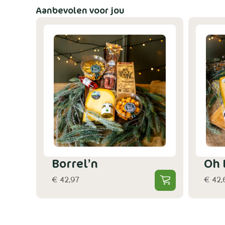
Aanbevolen voor jou
Borrel’n
Oh
€ 42,97
€ 42,