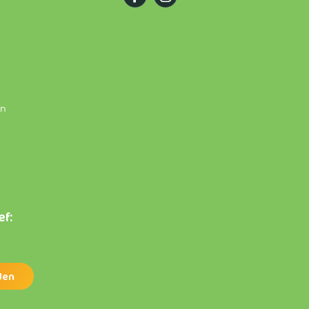
en
ef: