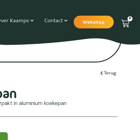
0
ver Kaamps
Contact
Webshop
Terug
pan
pakt in aluminium koekepan