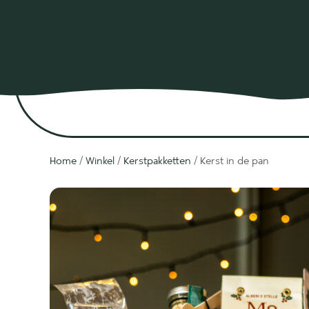
Home
/
Winkel
/
Kerstpakketten
/ Kerst in de pan