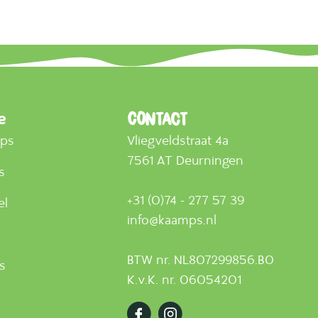
e
Contact
mps
Vliegveldstraat 4a
7561 AT Deurningen
s
+31 (0)74 - 277 57 39
el
info@kaamps.nl
BTW nr. NL807299856.B0
ts
K.v.K. nr. 06054201