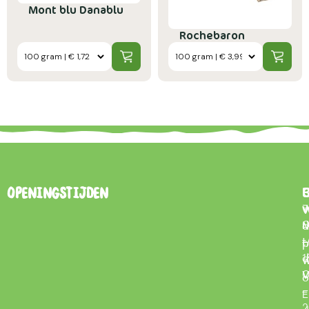
Mont blu Danablu
Rochebaron
B
Openingstijden
7
0
d
t
–
p
d
1
w
V
0
o
–
E
2