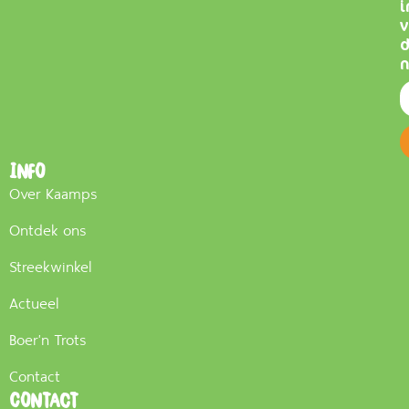
i
v
n
Info
Over Kaamps
Ontdek ons
Streekwinkel
Actueel
Boer'n Trots
Contact
Contact