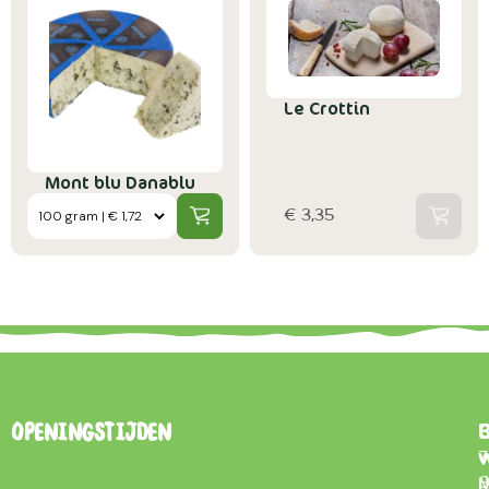
Le Crottin
Mont blu Danablu
€ 3,35
B
Openingstijden
7
0
d