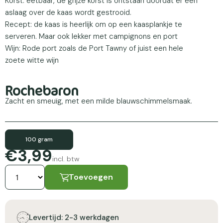
Korst: eetbaar, de grijze korst is ontstaan doordat er een
aslaag over de kaas wordt gestrooid.
Recept: de kaas is heerlijk om op een kaasplankje te
serveren. Maar ook lekker met campignons en port
Wijn: Rode port zoals de Port Tawny of juist een hele
zoete witte wijn
Rochebaron
Zacht en smeuïg, met een milde blauwschimmelsmaak.
100 gram
€3,99
incl. btw
Toevoegen
Levertijd: 2-3 werkdagen