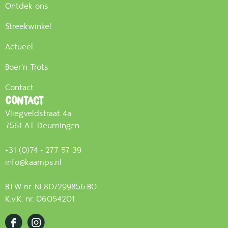
Ontdek ons
Streekwinkel
Actueel
Boer'n Trots
Contact
Contact
Vliegveldstraat 4a
7561 AT Deurningen
+31 (0)74 - 277 57 39
info@kaamps.nl
BTW nr. NL807299856.B0
K.v.K. nr. 06054201