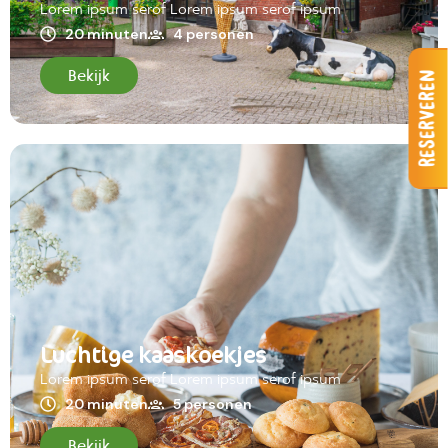
Lorem ipsum serof Lorem ipsum serof ipsum
20 minuten
4 personen
Bekijk
Reserveren
Luchtige kaaskoekjes
Lorem ipsum serof Lorem ipsum serof ipsum
20 minuten
5 personen
Bekijk