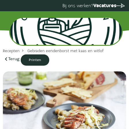
Vacatures
Bij ons werken?
Recepten
Gebraden eendenborst met kaas en witlof
Terug
Printen