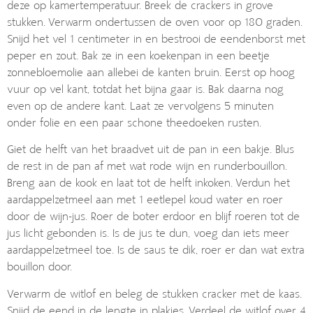
deze op kamertemperatuur. Breek de crackers in grove
stukken. Verwarm ondertussen de oven voor op 180 graden.
Snijd het vel 1 centimeter in en bestrooi de eendenborst met
peper en zout. Bak ze in een koekenpan in een beetje
zonnebloemolie aan allebei de kanten bruin. Eerst op hoog
vuur op vel kant, totdat het bijna gaar is. Bak daarna nog
even op de andere kant. Laat ze vervolgens 5 minuten
onder folie en een paar schone theedoeken rusten.
Giet de helft van het braadvet uit de pan in een bakje. Blus
de rest in de pan af met wat rode wijn en runderbouillon.
Breng aan de kook en laat tot de helft inkoken. Verdun het
aardappelzetmeel aan met 1 eetlepel koud water en roer
door de wijn-jus. Roer de boter erdoor en blijf roeren tot de
jus licht gebonden is. Is de jus te dun, voeg dan iets meer
aardappelzetmeel toe. Is de saus te dik, roer er dan wat extra
bouillon door.
Verwarm de witlof en beleg de stukken cracker met de kaas.
Snijd de eend in de lengte in plakjes. Verdeel de witlof over 4