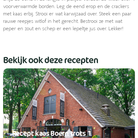
voorverwarmde borden. Leg de eend erop en de crackers
met kaas erbij. Strooi er wat karwijzaad over. Steek een paar
rauwe reepjes witlof in het gerecht. Bestrooi ze met wat
peper en zout en schep er een lepeltje jus over. Lekker!
Bekijk ook deze recepten
Recept kaas Boern trots 1