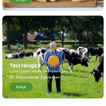
Test recept 2
Lorem ipsum serof Lorem ipsum serof ipsum
30 minuten
2 personen
Bekijk