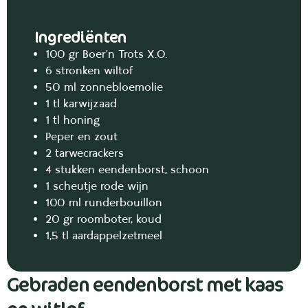
Ingrediënten
100 gr Boer’n Trots X.O.
6 stronken wiltof
50 ml zonnebloemolie
1 tl karwijzaad
1 tl honing
Peper en zout
2 tarwecrackers
4 stukken eendenborst, schoon
1 scheutje rode wijn
100 ml runderbouillon
20 gr roomboter, koud
1,5 tl aardappelzetmeel
Gebraden eendenborst met kaas