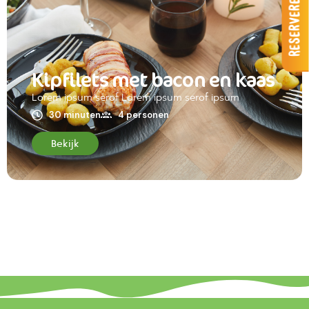
Reserveren
Kipfilets met bacon en kaas
Lorem ipsum serof Lorem ipsum serof ipsum
30 minuten
4 personen
Bekijk