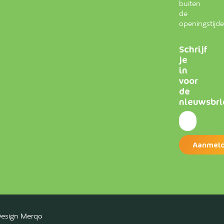
buiten
de
openingstijd
Schrijf
je
in
voor
de
nieuwsbri
esign Merqo