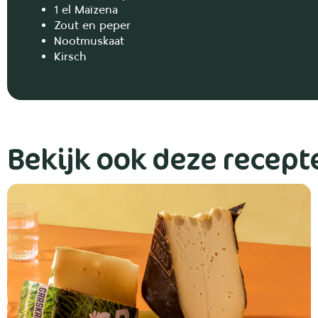
1 el Maïzena
Zout en peper
Nootmuskaat
Kirsch
Bekijk ook deze recept