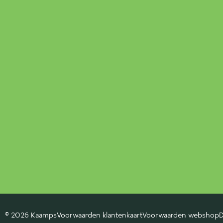
© 2026 Kaamps
Voorwaarden klantenkaart
Voorwaarden webshop
D