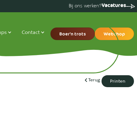
Vacatures
Bij ons werken?
mps
Contact
Boer'n trots
Webshop
Terug
Printen