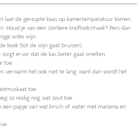
en laat de geraspte kaas op kamertemperatuur komen.
 in. Houd je van een sterkere knoflooksmaak? Pers dan
oge witte wijn.
e kook (tot de wijn gaat bruisen).
 zorgt ervor dat de kas beter gaat smelten.
e toe.
en verwarm het ook niet te lang, want dan wordt het
nootmuskaat toe.
eg zo nodig nog wat zout toe.
 een papje van wat kirsch of water met maïzena en
due.