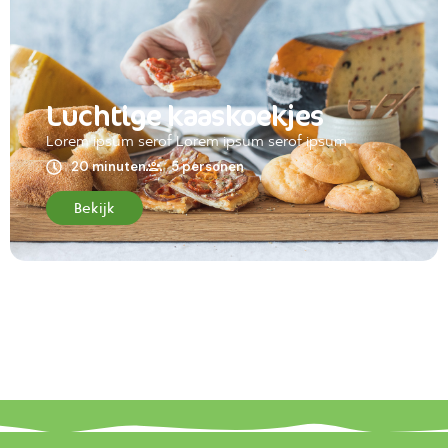
Luchtige kaaskoekjes
Lorem ipsum serof Lorem ipsum serof ipsum
20 minuten
5 personen
Bekijk