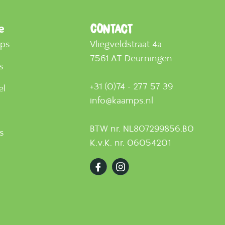
e
Contact
mps
Vliegveldstraat 4a
7561 AT Deurningen
s
+31 (0)74 - 277 57 39
el
info@kaamps.nl
BTW nr. NL807299856.B0
ts
K.v.K. nr. 06054201