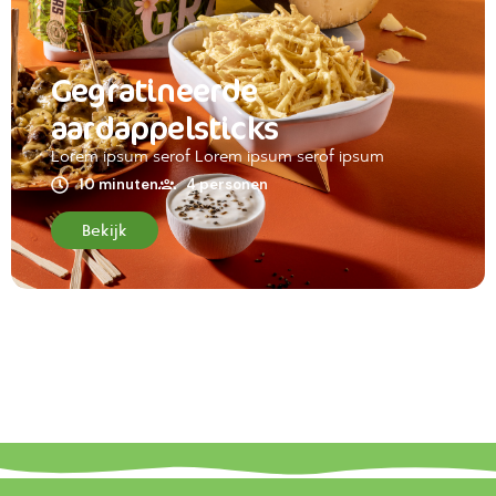
Gegratineerde
aardappelsticks
Lorem ipsum serof Lorem ipsum serof ipsum
10 minuten
4 personen
Bekijk