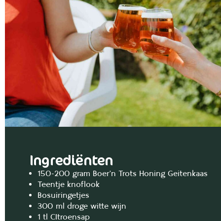
Ingrediënten
150-200 gram Boer’n Trots Honing Geitenkaas
Teentje knoflook
Bosuiringetjes
300 ml droge witte wijn
1 tl CItroensap