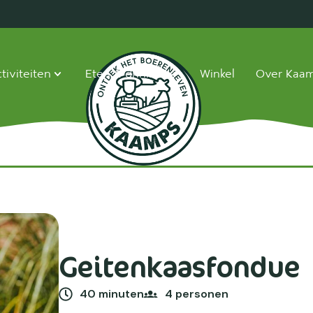
tiviteiten
Eten & drinken
Winkel
Over Kaa
Geitenkaasfondue
40 minuten
4 personen