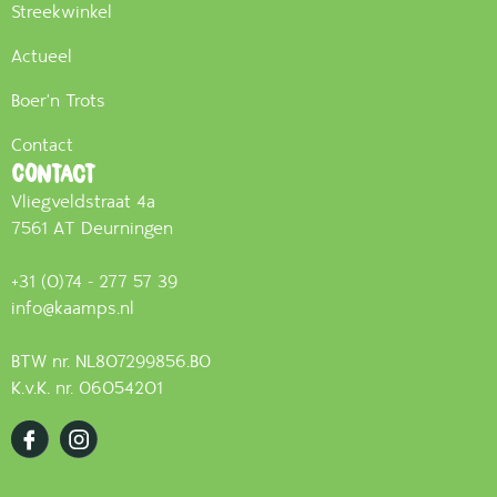
Streekwinkel
Actueel
Boer'n Trots
Contact
Contact
Vliegveldstraat 4a
7561 AT Deurningen
+31 (0)74 - 277 57 39
info@kaamps.nl
BTW nr. NL807299856.B0
K.v.K. nr. 06054201