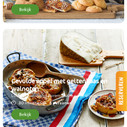
Bekijk
Gevulde appel met geitenkaas en
Reserveren
walnoten
Lorem ipsum serof Lorem ipsum serof ipsum
30 minuten
4 personen
Bekijk