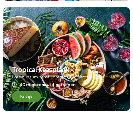
Tropical Kaasplank
Lorem ipsum serof Lorem ipsum serof ipsum
40 minuten
4 personen
Bekijk