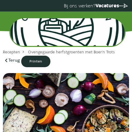
Vacatures
Bij ons werken?
Recepten
Ovengegaarde herfstgroenten met Boer’n Trots
Terug
Printen