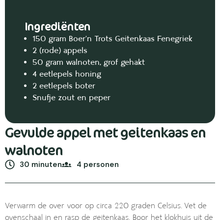
Ingrediënten
150 gram Boer’n Trots Geitenkaas Fenegriek
2 (rode) appels
50 gram walnoten, grof gehakt
4 eetlepels honing
2 eetlepels boter
Snufje zout en peper
Gevulde appel met geitenkaas en
walnoten
30 minuten
4 personen
Verwarm de over voor op circa 220 graden Celsius. Vet de
ovenschaal in en rasp de geitenkaas. Boor het klokhuis uit de