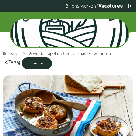
Vacatures
Bij ons werken?
Recepten
Gevulde appel met geitenkaas en walnoten
Terug
Printen