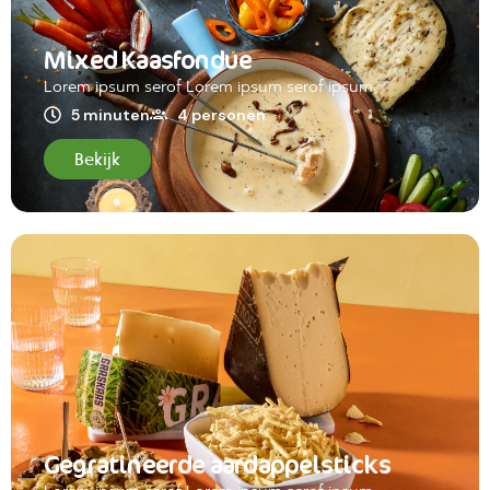
Mixed Kaasfondue
Lorem ipsum serof Lorem ipsum serof ipsum
5 minuten
4 personen
Bekijk
Gegratineerde aardappelsticks