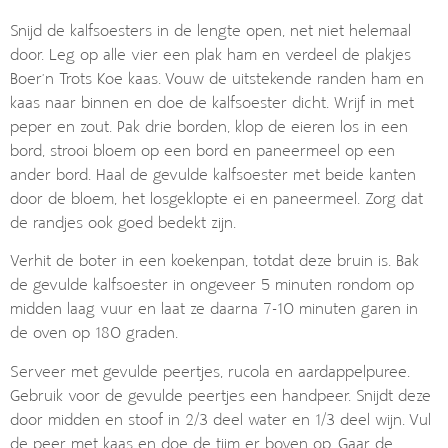
Snijd de kalfsoesters in de lengte open, net niet helemaal
door. Leg op alle vier een plak ham en verdeel de plakjes
Boer’n Trots Koe kaas. Vouw de uitstekende randen ham en
kaas naar binnen en doe de kalfsoester dicht. Wrijf in met
peper en zout. Pak drie borden, klop de eieren los in een
bord, strooi bloem op een bord en paneermeel op een
ander bord. Haal de gevulde kalfsoester met beide kanten
door de bloem, het losgeklopte ei en paneermeel. Zorg dat
de randjes ook goed bedekt zijn.
Verhit de boter in een koekenpan, totdat deze bruin is. Bak
de gevulde kalfsoester in ongeveer 5 minuten rondom op
midden laag vuur en laat ze daarna 7-10 minuten garen in
de oven op 180 graden.
Serveer met gevulde peertjes, rucola en aardappelpuree.
Gebruik voor de gevulde peertjes een handpeer. Snijdt deze
door midden en stoof in 2/3 deel water en 1/3 deel wijn. Vul
de peer met kaas en doe de tijm er boven op. Gaar de