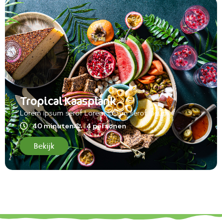
Tropical Kaasplank
Lorem ipsum serof Lorem ipsum serof ipsum
40 minuten
4 personen
Bekijk