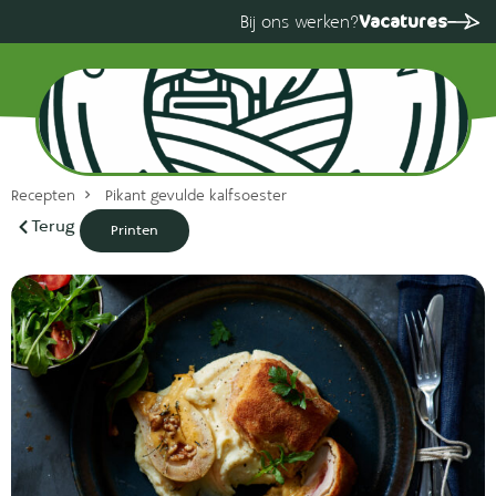
Vacatures
Bij ons werken?
Recepten
Pikant gevulde kalfsoester
Terug
Printen