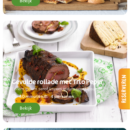
Bekijk
Reserveren
Gevulde rollade met Trio Peper
Lorem ipsum serof Lorem ipsum serof ipsum
40 minuten
4 personen
Bekijk