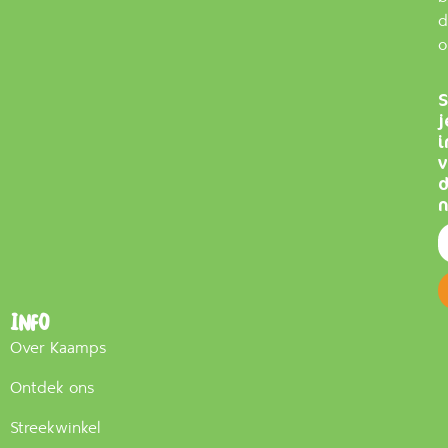
d
o
S
j
i
v
n
Info
Over Kaamps
Ontdek ons
Streekwinkel