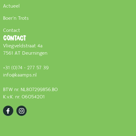
Actueel
Boer'n Trots
Contact
Contact
Vliegveldstraat 4a
7561 AT Deurningen
+31 (0)74 - 277 57 39
info@kaamps.nl
BTW nr. NL807299856.B0
K.v.K. nr. 06054201