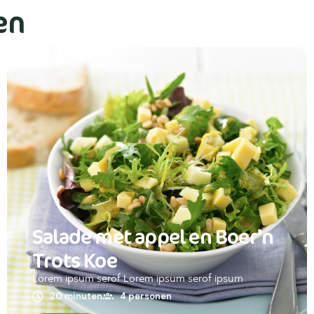
en
Salade met appel en Boer’n
Trots Koe
Lorem ipsum serof Lorem ipsum serof ipsum
20 minuten
4 personen