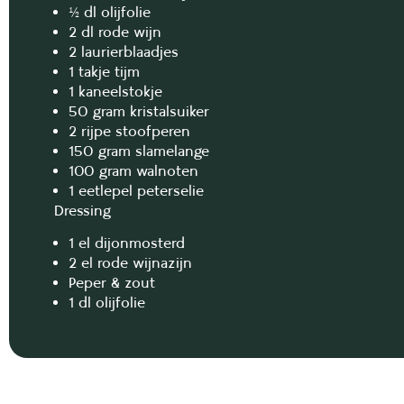
½ dl olijfolie
2 dl rode wijn
2 laurierblaadjes
1 takje tijm
1 kaneelstokje
50 gram kristalsuiker
2 rijpe stoofperen
150 gram slamelange
100 gram walnoten
1 eetlepel peterselie
Dressing
1 el dijonmosterd
2 el rode wijnazijn
Peper & zout
1 dl olijfolie