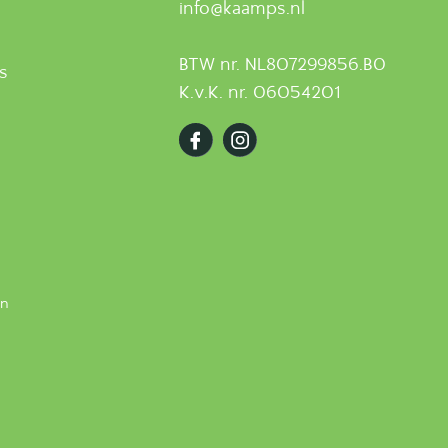
info@kaamps.nl
BTW nr. NL807299856.B0
ts
K.v.K. nr. 06054201
en