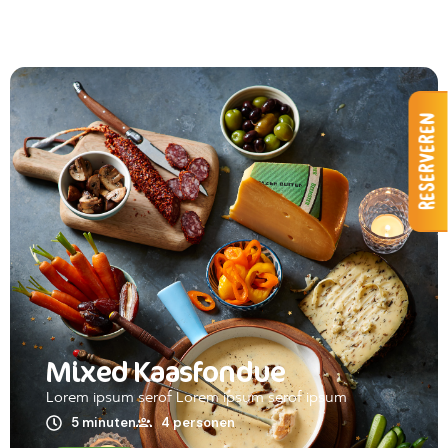
Reserveren
Mixed Kaasfondue
Lorem ipsum serof Lorem ipsum serof ipsum
5 minuten
4 personen