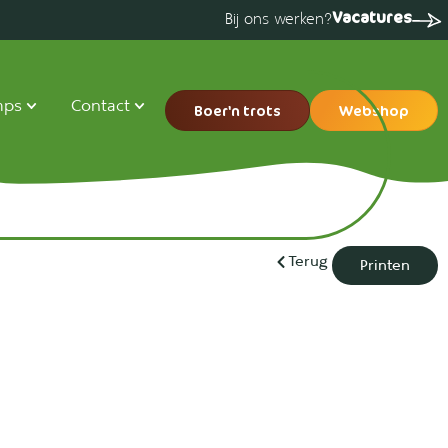
Vacatures
Bij ons werken?
mps
Contact
Boer'n trots
Webshop
Terug
Printen