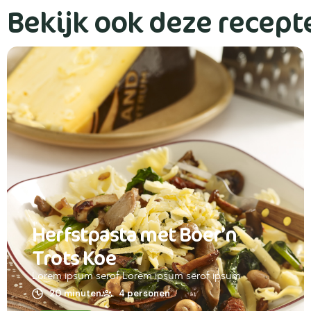
Bekijk ook deze recept
Herfstpasta met Boer’n
Trots Koe
Lorem ipsum serof Lorem ipsum serof ipsum
20 minuten
4 personen