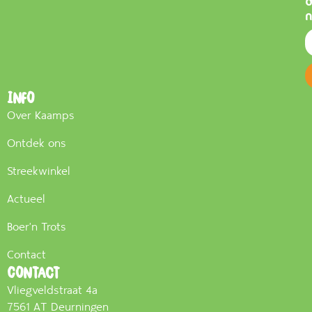
n
Info
Over Kaamps
Ontdek ons
Streekwinkel
Actueel
Boer'n Trots
Contact
Contact
Vliegveldstraat 4a
7561 AT Deurningen