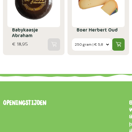
Babykaasje
Boer Herbert Oud
Abraham
€ 18,95
B
Openingstijden
7
0
d
t
–
p
d
1
w