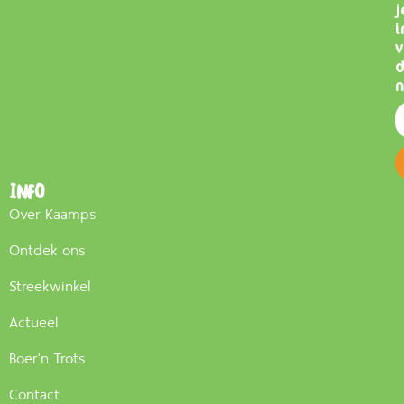
j
i
v
n
Info
Over Kaamps
Ontdek ons
Streekwinkel
Actueel
Boer'n Trots
Contact