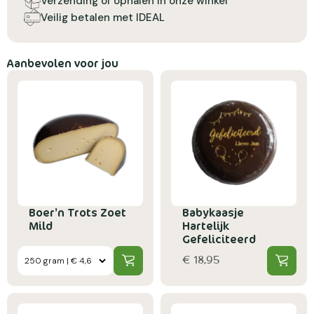
Verzending of ophalen in onze winkel
Veilig betalen met IDEAL
Aanbevolen voor jou
Boer’n Trots Zoet
Babykaasje
Mild
Hartelijk
Gefeliciteerd
€ 18,95