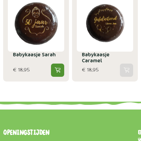
Babykaasje Sarah
Babykaasje
Caramel
€ 18,95
€ 18,95
B
Openingstijden
7