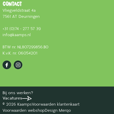
Contact
Vliegveldstraat 4a
7561 AT Deurningen
+31 (0)74 - 277 57 39
info@kaamps.nl
BTW nr. NL807299856.B0
K.v.K. nr. 06054201
Bij ons werken?
Vacatures
© 2026 Kaamps
Voorwaarden klantenkaart
Voorwaarden webshop
Design Merqo