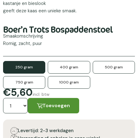
kastanje en bieslook
geeft deze kaas een unieke smaak.
Boer’n Trots Bospaddenstoel
Smaakomschrijving
Romig, zacht, puur
250 gram
400 gram
500 gram
750 gram
1000 gram
€5,60
incl. btw
Toevoegen
Levertijd: 2-3 werkdagen