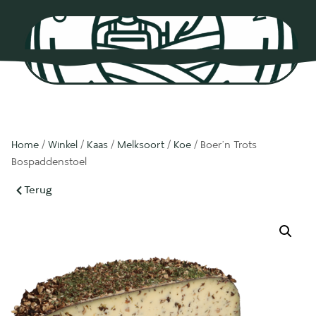
0
Home
/
Winkel
/
Kaas
/
Melksoort
/
Koe
/ Boer’n Trots
Bospaddenstoel
Terug