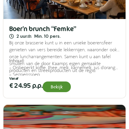
Boer’n brunch “Femke”
2 uur
Min. 10 pers.
Bij onze brasserie kunt u in een unieke boerensfeer
genieten van vers bereide lekkernijen, waaronder ook
onze luncharrangementen. Samen kunt u aan tafel
Inhoud:
smullen van de door Kaamps eigen gemaakte
– Onbeperkt koffie, thee, melk, karnemelk, jus d’orange
producten en streekproducten uit de regio.
– Seizoenssoep
– Diverse soorten brood, croissants en krentenwegge
€ 24.95 p.p.
Bekijk
– Diverse soorten kaas en vleeswaren
– Boer Herbert boter, streekjam en vers gerookte zalm
– Boer Herbert yoghurt en muesli
– Warm: gehaktballetjes & roerei