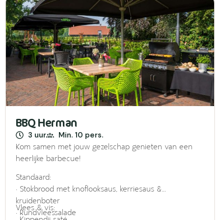
BBQ Herman
3 uur
Min. 10 pers.
Kom samen met jouw gezelschap genieten van een
heerlijke barbecue!
Standaard:
• Stokbrood met knoflooksaus, kerriesaus &
kruidenboter
Vlees & vis:
• Rundvleessalade
• Kippendij saté