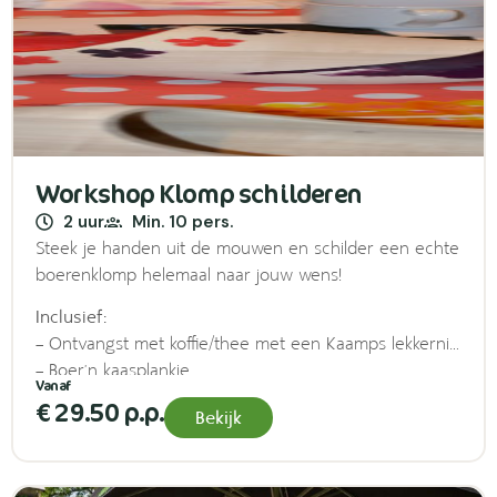
Workshop Klomp schilderen
2 uur
Min. 10 pers.
Steek je handen uit de mouwen en schilder een echte
boerenklomp helemaal naar jouw wens!
Inclusief:
– Ontvangst met koffie/thee met een Kaamps lekkernij,
– Boer’n kaasplankje
– 1 drankje naar keuze
€ 29.50 p.p.
Bekijk