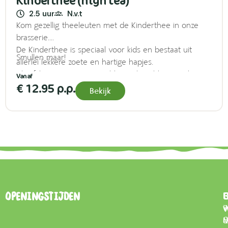
Kinderthee (high tea)
2.5 uur
N.v.t
Kom gezellig theeleuten met de Kinderthee in onze
brasserie.
De Kinderthee is speciaal voor kids en bestaat uit
Smullen maar!
allerlei lekkere zoete en hartige hapjes.
Als afsluiter mag je natuurlijk een heerlijk ijsje uitkiezen!
€ 12.95 p.p.
Bekijk
B
Openingstijden
7
0
d