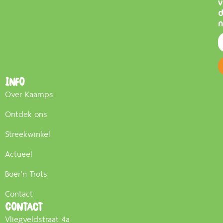
v
n
Info
Over Kaamps
Ontdek ons
Streekwinkel
Actueel
Boer'n Trots
Contact
Contact
Vliegveldstraat 4a