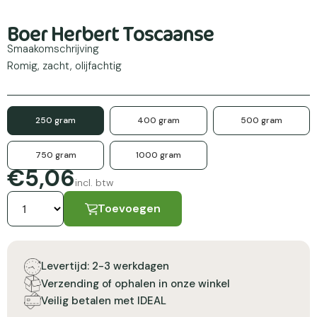
Boer Herbert Toscaanse
Smaakomschrijving
Romig, zacht, olijfachtig
250 gram
400 gram
500 gram
750 gram
1000 gram
€5,06
incl. btw
Toevoegen
Levertijd: 2-3 werkdagen
Verzending of ophalen in onze winkel
Veilig betalen met IDEAL