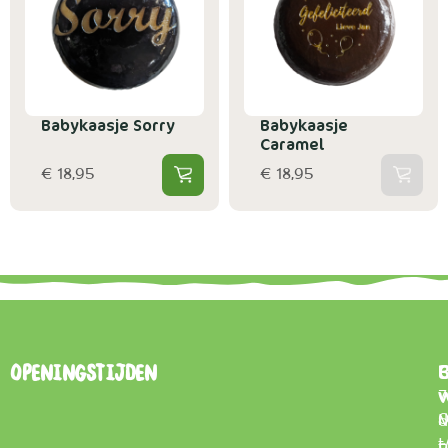
Babykaasje Sorry
Babykaasje
Caramel
€ 18,95
€ 18,95
B
Openingstijden
7
0
d
t
–
p