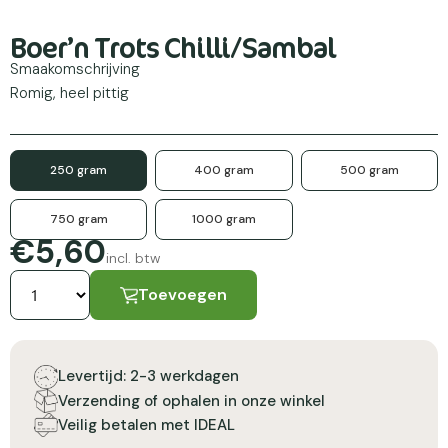
Boer’n Trots Chilli/Sambal
Smaakomschrijving
Romig, heel pittig
250 gram
400 gram
500 gram
750 gram
1000 gram
€5,60
incl. btw
Toevoegen
Levertijd: 2-3 werkdagen
Verzending of ophalen in onze winkel
Veilig betalen met IDEAL