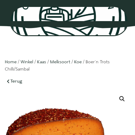
0
Home
/
Winkel
/
Kaas
/
Melksoort
/
Koe
/ Boer’n Trots
Chilli/Sambal
Terug