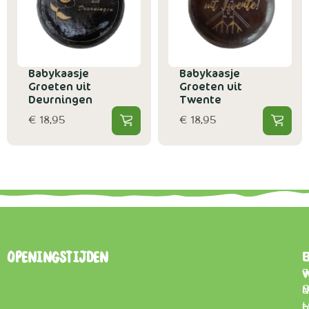
Babykaasje
Babykaasje
Groeten uit
Groeten uit
Deurningen
Twente
€ 18,95
€ 18,95
B
Openingstijden
7
0
d
t
–
p