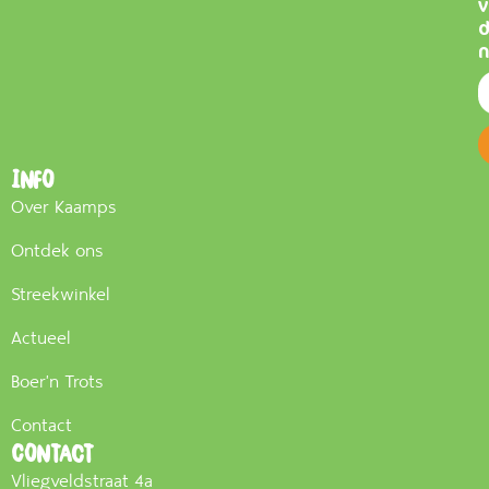
v
n
Info
Over Kaamps
Ontdek ons
Streekwinkel
Actueel
Boer'n Trots
Contact
Contact
Vliegveldstraat 4a